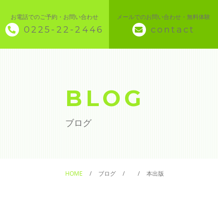
お電話でのご予約・お問い合わせ
メールでのお問い合わせ・無料体験
0225-22-2446
contact
◇ トップページ
◇ 当スクールについて
BLOG
◆ 講座メニュー ◆
ブログ
◆ Microsoft Office・パソコン基本
◆ 簿記・経理
HOME
ブログ
本出版
◆ CAD・BIM
◆ CAD社員研修