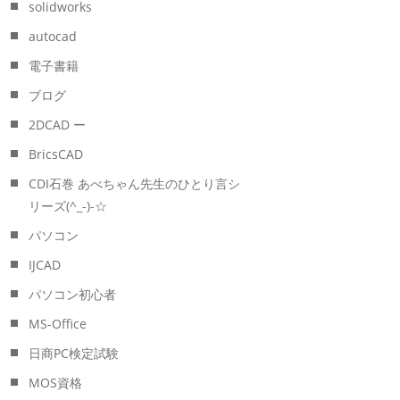
solidworks
autocad
電子書籍
ブログ
2DCAD ー
BricsCAD
CDI石巻 あべちゃん先生のひとり言シ
リーズ(^_-)-☆
パソコン
IJCAD
パソコン初心者
MS-Office
日商PC検定試験
MOS資格