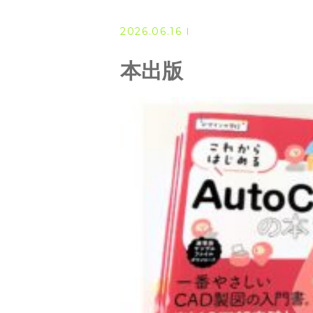
◆ 資格･ネット試験
2026.06.16
◆ オンラインによる授業／体験
本出版
◇ 書籍出版
◇ Youtubeチャンネル・ラ
◇ よくある質問
◇ お客様の声
◇ ブログ