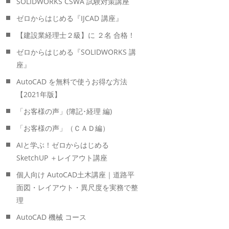
SOLIDWORKS CSWA 試験対策講座
ゼロからはじめる『IJCAD 講座』
【建設業経理士２級】に ２名 合格！
ゼロからはじめる『SOLIDWORKS 講
座』
AutoCAD を無料で使うお得な方法
【2021年版】
「お客様の声」(簿記･経理 編)
「お客様の声」（ＣＡＤ編）
AIと学ぶ！ゼロからはじめる
SketchUP ＋レイアウト講座
個人向け AutoCAD土木講座｜道路平
面図・レイアウト・異尺度を実務で整
理
AutoCAD 機械 コース