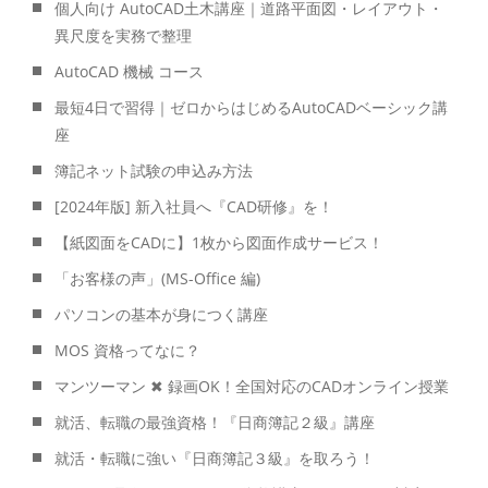
個人向け AutoCAD土木講座｜道路平面図・レイアウト・
異尺度を実務で整理
AutoCAD 機械 コース
最短4日で習得｜ゼロからはじめるAutoCADベーシック講
座
簿記ネット試験の申込み方法
[2024年版] 新入社員へ『CAD研修』を！
【紙図面をCADに】1枚から図面作成サービス！
「お客様の声」(MS-Office 編)
パソコンの基本が身につく講座
MOS 資格ってなに？
マンツーマン ✖ 録画OK！全国対応のCADオンライン授業
就活、転職の最強資格！『日商簿記２級』講座
就活・転職に強い『日商簿記３級』を取ろう！