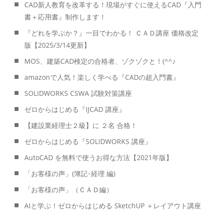
CAD新人教育を改革する！現場がすぐに使えるCAD『入門
書＋応用書』制作します！
『どれを学ぶか？』一目でわかる！ ＣＡＤ講座 価格改定
版【2025/3/14更新】
MOS、建築CAD検定の合格者、ゾクゾクと！(^^♪
amazonで人気！楽しく学べる『CADの超入門書』
SOLIDWORKS CSWA 試験対策講座
ゼロからはじめる『IJCAD 講座』
【建設業経理士２級】に ２名 合格！
ゼロからはじめる『SOLIDWORKS 講座』
AutoCAD を無料で使うお得な方法【2021年版】
「お客様の声」(簿記･経理 編)
「お客様の声」（ＣＡＤ編）
AIと学ぶ！ゼロからはじめる SketchUP ＋レイアウト講座