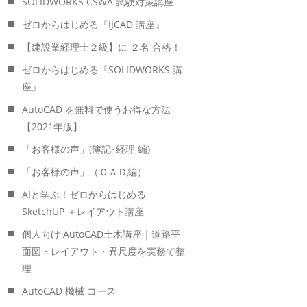
SOLIDWORKS CSWA 試験対策講座
ゼロからはじめる『IJCAD 講座』
【建設業経理士２級】に ２名 合格！
ゼロからはじめる『SOLIDWORKS 講
座』
AutoCAD を無料で使うお得な方法
【2021年版】
「お客様の声」(簿記･経理 編)
「お客様の声」（ＣＡＤ編）
AIと学ぶ！ゼロからはじめる
SketchUP ＋レイアウト講座
個人向け AutoCAD土木講座｜道路平
面図・レイアウト・異尺度を実務で整
理
AutoCAD 機械 コース