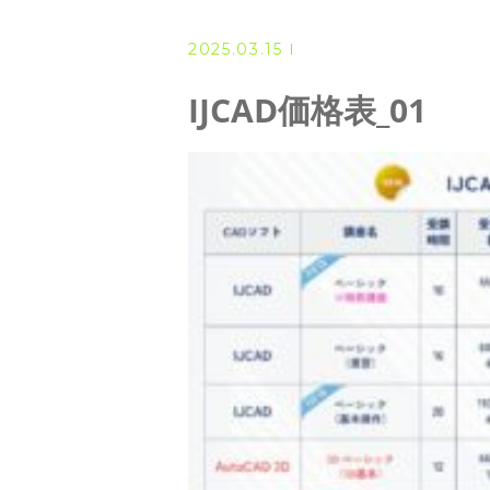
◆ 資格･ネット試験
2025.03.15
◆ オンラインによる授業／体験
IJCAD価格表_01
◇ 書籍出版
◇ Youtubeチャンネル・ラ
◇ よくある質問
◇ お客様の声
◇ ブログ