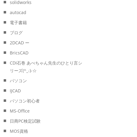
solidworks
autocad
電子書籍
ブログ
2DCAD ー
BricsCAD
CDI石巻 あべちゃん先生のひとり言シ
リーズ(^_-)-☆
パソコン
IJCAD
パソコン初心者
MS-Office
日商PC検定試験
MOS資格