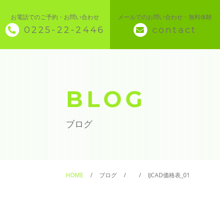
お電話でのご予約・お問い合わせ
メールでのお問い合わせ・無料体験
0225-22-2446
contact
◇ トップページ
◇ 当スクールについて
BLOG
◆ 講座メニュー ◆
ブログ
◆ Microsoft Office・パソコン基本
◆ 簿記・経理
HOME
ブログ
IJCAD価格表_01
◆ CAD・BIM
◆ CAD社員研修