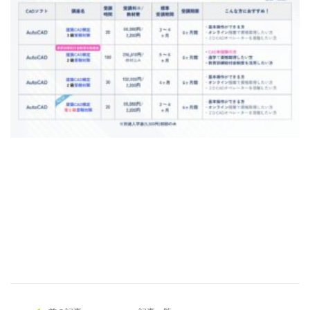
[addtoany]