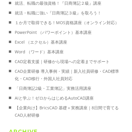
就活、転職の最強資格！『日商簿記２級』講座
就活・転職に強い『日商簿記３級』を取ろう！
１か月で取得できる！MOS資格講座（オンライン対応）
PowerPoint （パワーポイント）基本講座
Excel （エクセル）基本講座
Word （ワード）基本講座
CAD定着支援｜研修から現場への定着までサポート
CAD企業研修 導入事例・実績｜新入社員研修・CAD標準
化・CAD移行・外国人社員対応
「日商簿記2級・工業簿記」実務活用講座
AIと学ぶ！ゼロからはじめるAutoCAD講座
【企業向け】BricsCAD 基礎＋実務講座｜8日間で育てる
CAD人材研修
ARCHIVE