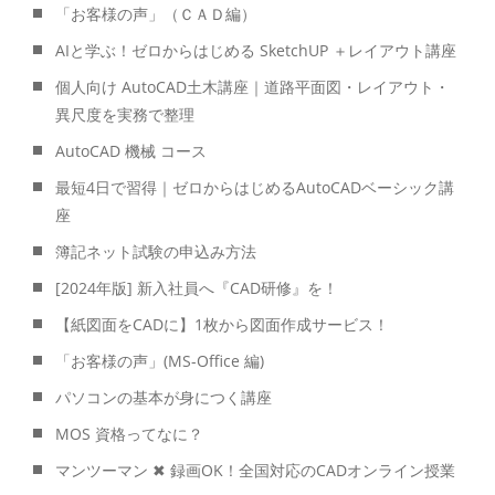
「お客様の声」（ＣＡＤ編）
AIと学ぶ！ゼロからはじめる SketchUP ＋レイアウト講座
個人向け AutoCAD土木講座｜道路平面図・レイアウト・
異尺度を実務で整理
AutoCAD 機械 コース
最短4日で習得｜ゼロからはじめるAutoCADベーシック講
座
簿記ネット試験の申込み方法
[2024年版] 新入社員へ『CAD研修』を！
【紙図面をCADに】1枚から図面作成サービス！
「お客様の声」(MS-Office 編)
パソコンの基本が身につく講座
MOS 資格ってなに？
マンツーマン ✖ 録画OK！全国対応のCADオンライン授業