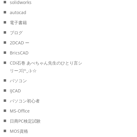
solidworks
autocad
電子書籍
ブログ
2DCAD ー
BricsCAD
CDI石巻 あべちゃん先生のひとり言シ
リーズ(^_-)-☆
パソコン
IJCAD
パソコン初心者
MS-Office
日商PC検定試験
MOS資格