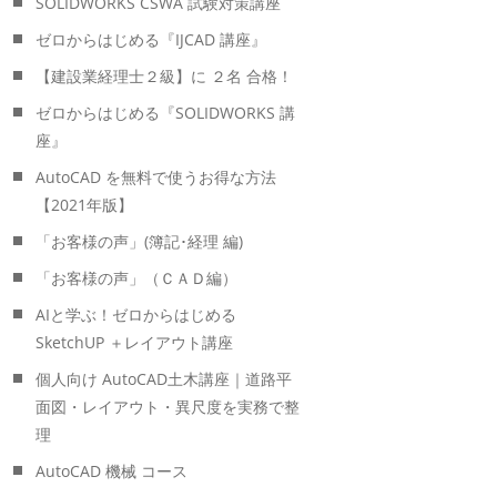
SOLIDWORKS CSWA 試験対策講座
ゼロからはじめる『IJCAD 講座』
【建設業経理士２級】に ２名 合格！
ゼロからはじめる『SOLIDWORKS 講
座』
AutoCAD を無料で使うお得な方法
【2021年版】
「お客様の声」(簿記･経理 編)
「お客様の声」（ＣＡＤ編）
AIと学ぶ！ゼロからはじめる
SketchUP ＋レイアウト講座
個人向け AutoCAD土木講座｜道路平
面図・レイアウト・異尺度を実務で整
理
AutoCAD 機械 コース