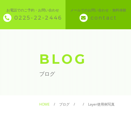
お電話でのご予約・お問い合わせ
メールでのお問い合わせ・無料体験
0225-22-2446
contact
◇ トップページ
◇ 当スクールについて
BLOG
◆ 講座メニュー ◆
ブログ
◆ Microsoft Office・パソコン基本
◆ 簿記・経理
HOME
ブログ
Layer使用例写真
◆ CAD・BIM
◆ CAD社員研修