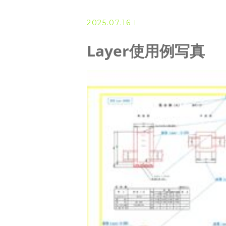
◆ 資格･ネット試験
2025.07.16
◆ オンラインによる授業／体験
Layer使用例写真
◇ 書籍出版
◇ Youtubeチャンネル・ラ
◇ よくある質問
◇ お客様の声
◇ ブログ