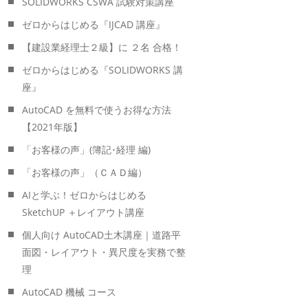
SOLIDWORKS CSWA 試験対策講座
ゼロからはじめる『IJCAD 講座』
【建設業経理士２級】に ２名 合格！
ゼロからはじめる『SOLIDWORKS 講
座』
AutoCAD を無料で使うお得な方法
【2021年版】
「お客様の声」(簿記･経理 編)
「お客様の声」（ＣＡＤ編）
AIと学ぶ！ゼロからはじめる
SketchUP ＋レイアウト講座
個人向け AutoCAD土木講座｜道路平
面図・レイアウト・異尺度を実務で整
理
AutoCAD 機械 コース