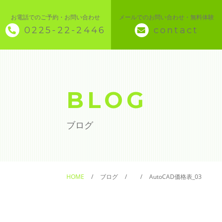
お電話でのご予約・お問い合わせ
メールでのお問い合わせ・無料体験
0225-22-2446
contact
◇ トップページ
◇ 当スクールについて
BLOG
◆ 講座メニュー ◆
ブログ
◆ Microsoft Office・パソコン基本
◆ 簿記・経理
HOME
ブログ
AutoCAD価格表_03
◆ CAD・BIM
◆ CAD社員研修