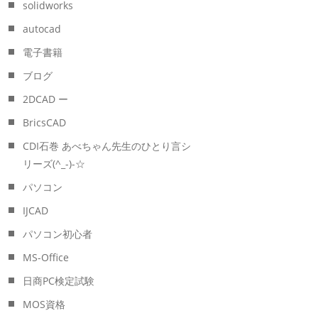
solidworks
autocad
電子書籍
ブログ
2DCAD ー
BricsCAD
CDI石巻 あべちゃん先生のひとり言シ
リーズ(^_-)-☆
パソコン
IJCAD
パソコン初心者
MS-Office
日商PC検定試験
MOS資格