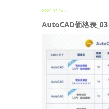
◆ 資格･ネット試験
2025.03.14
◆ オンラインによる授業／体験
AutoCAD価格表_03
◇ 書籍出版
◇ Youtubeチャンネル・ラ
◇ よくある質問
◇ お客様の声
◇ ブログ