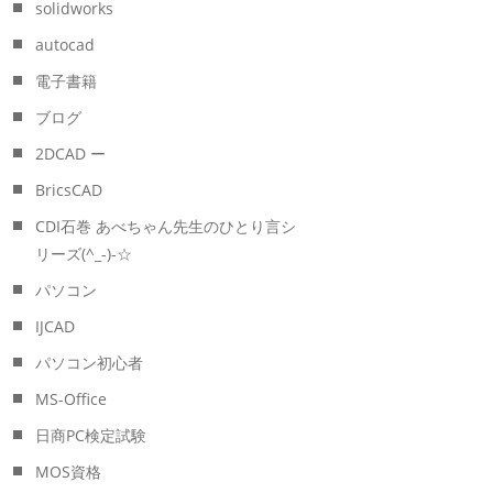
solidworks
autocad
電子書籍
ブログ
2DCAD ー
BricsCAD
CDI石巻 あべちゃん先生のひとり言シ
リーズ(^_-)-☆
パソコン
IJCAD
パソコン初心者
MS-Office
日商PC検定試験
MOS資格