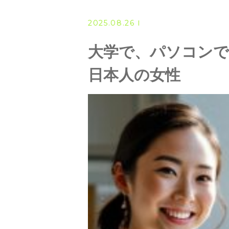
◆ 資格･ネット試験
2025.08.26
◆ オンラインによる授業／体験
大学で、パソコンで
◇ 書籍出版
日本人の女性
◇ Youtubeチャンネル・ラ
◇ よくある質問
◇ お客様の声
◇ ブログ