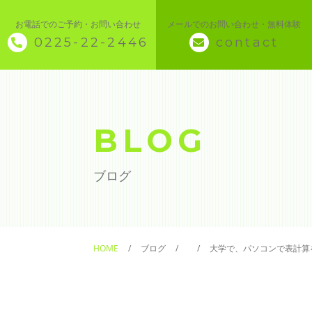
お電話でのご予約・お問い合わせ
メールでのお問い合わせ・無料体験
0225-22-2446
contact
◇ トップページ
◇ 当スクールについて
BLOG
◆ 講座メニュー ◆
ブログ
◆ Microsoft Office・パソコン基本
◆ 簿記・経理
HOME
ブログ
大学で、パソコンで表計算
◆ CAD・BIM
◆ CAD社員研修