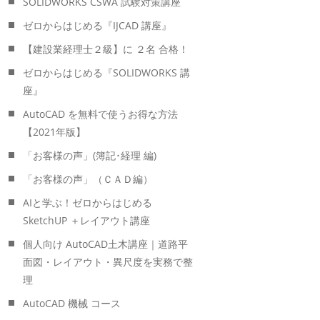
SOLIDWORKS CSWA 試験対策講座
ゼロからはじめる『IJCAD 講座』
【建設業経理士２級】に ２名 合格！
ゼロからはじめる『SOLIDWORKS 講
座』
AutoCAD を無料で使うお得な方法
【2021年版】
「お客様の声」(簿記･経理 編)
「お客様の声」（ＣＡＤ編）
AIと学ぶ！ゼロからはじめる
SketchUP ＋レイアウト講座
個人向け AutoCAD土木講座｜道路平
面図・レイアウト・異尺度を実務で整
理
AutoCAD 機械 コース