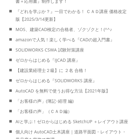
書＋応用書』制作します！
『どれを学ぶか？』一目でわかる！ ＣＡＤ講座 価格改定
版【2025/3/14更新】
MOS、建築CAD検定の合格者、ゾクゾクと！(^^♪
amazonで人気！楽しく学べる『CADの超入門書』
SOLIDWORKS CSWA 試験対策講座
ゼロからはじめる『IJCAD 講座』
【建設業経理士２級】に ２名 合格！
ゼロからはじめる『SOLIDWORKS 講座』
AutoCAD を無料で使うお得な方法【2021年版】
「お客様の声」(簿記･経理 編)
「お客様の声」（ＣＡＤ編）
AIと学ぶ！ゼロからはじめる SketchUP ＋レイアウト講座
個人向け AutoCAD土木講座｜道路平面図・レイアウト・