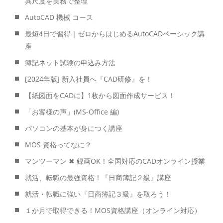
異尺度を実務で整理
AutoCAD 機械 コース
最短4日で習得｜ゼロからはじめるAutoCADベーシック講
座
簿記ネット試験の申込み方法
[2024年版] 新入社員へ『CAD研修』を！
【紙図面をCADに】1枚から図面作成サービス！
「お客様の声」(MS-Office 編)
パソコンの基本が身につく講座
MOS 資格ってなに？
マンツーマン ✖ 録画OK！全国対応のCADオンライン授業
就活、転職の最強資格！『日商簿記２級』講座
就活・転職に強い『日商簿記３級』を取ろう！
１か月で取得できる！MOS資格講座（オンライン対応）