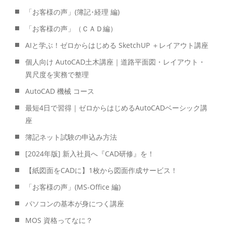
「お客様の声」(簿記･経理 編)
「お客様の声」（ＣＡＤ編）
AIと学ぶ！ゼロからはじめる SketchUP ＋レイアウト講座
個人向け AutoCAD土木講座｜道路平面図・レイアウト・
異尺度を実務で整理
AutoCAD 機械 コース
最短4日で習得｜ゼロからはじめるAutoCADベーシック講
座
簿記ネット試験の申込み方法
[2024年版] 新入社員へ『CAD研修』を！
【紙図面をCADに】1枚から図面作成サービス！
「お客様の声」(MS-Office 編)
パソコンの基本が身につく講座
MOS 資格ってなに？