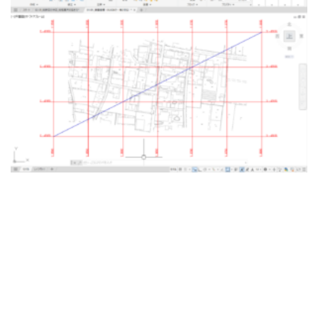
[addtoany]