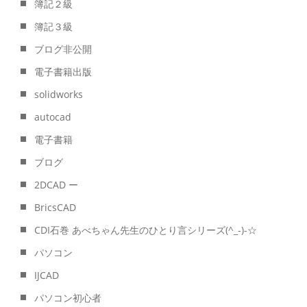
簿記２級
簿記３級
ブログ非公開
電子書籍出版
solidworks
autocad
電子書籍
ブログ
2DCAD ー
BricsCAD
CDI石巻 あべちゃん先生のひとり言シリーズ(^_-)-☆
パソコン
IJCAD
パソコン初心者