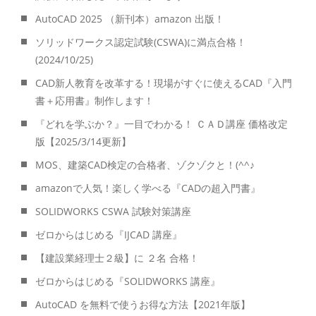
AutoCAD 2025 （新刊本）amazon 出版！
ソリッドワークス認定試験(CSWA)に満点合格！
(2024/10/25)
CAD新人教育を改革する！現場がすぐに使えるCAD『入門
書＋応用書』制作します！
『どれを学ぶか？』一目でわかる！ ＣＡＤ講座 価格改定
版【2025/3/14更新】
MOS、建築CAD検定の合格者、ゾクゾクと！(^^♪
amazonで人気！楽しく学べる『CADの超入門書』
SOLIDWORKS CSWA 試験対策講座
ゼロからはじめる『IJCAD 講座』
【建設業経理士２級】に ２名 合格！
ゼロからはじめる『SOLIDWORKS 講座』
AutoCAD を無料で使うお得な方法【2021年版】