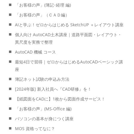
「お客様の声」(簿記･経理 編)
「お客様の声」（ＣＡＤ編）
AIと学ぶ！ゼロからはじめる SketchUP ＋レイアウト講座
個人向け AutoCAD土木講座｜道路平面図・レイアウト・
異尺度を実務で整理
AutoCAD 機械 コース
最短4日で習得｜ゼロからはじめるAutoCADベーシック講
座
簿記ネット試験の申込み方法
[2024年版] 新入社員へ『CAD研修』を！
【紙図面をCADに】1枚から図面作成サービス！
「お客様の声」(MS-Office 編)
パソコンの基本が身につく講座
MOS 資格ってなに？