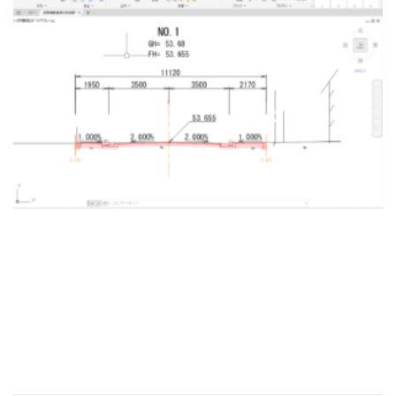
[addtoany]