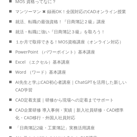
MOS 資格ってなに？
マンツーマン ✖ 録画OK！全国対応のCADオンライン授業
就活、転職の最強資格！『日商簿記２級』講座
就活・転職に強い『日商簿記３級』を取ろう！
１か月で取得できる！MOS資格講座（オンライン対応）
PowerPoint （パワーポイント）基本講座
Excel （エクセル）基本講座
Word （ワード）基本講座
AI先生と学ぶCAD初心者講座｜ChatGPTを活用した新しい
CAD学習
CAD定着支援｜研修から現場への定着までサポート
CAD企業研修 導入事例・実績｜新入社員研修・CAD標準
化・CAD移行・外国人社員対応
「日商簿記2級・工業簿記」実務活用講座