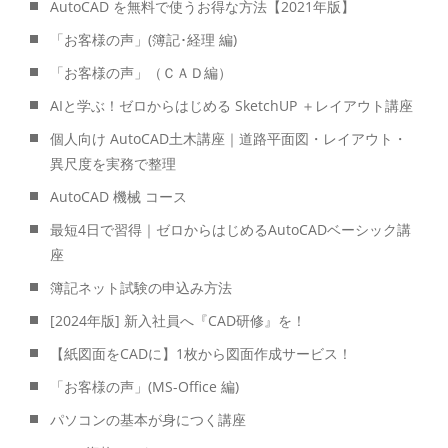
AutoCAD を無料で使うお得な方法【2021年版】
「お客様の声」(簿記･経理 編)
「お客様の声」（ＣＡＤ編）
AIと学ぶ！ゼロからはじめる SketchUP ＋レイアウト講座
個人向け AutoCAD土木講座｜道路平面図・レイアウト・
異尺度を実務で整理
AutoCAD 機械 コース
最短4日で習得｜ゼロからはじめるAutoCADベーシック講
座
簿記ネット試験の申込み方法
[2024年版] 新入社員へ『CAD研修』を！
【紙図面をCADに】1枚から図面作成サービス！
「お客様の声」(MS-Office 編)
パソコンの基本が身につく講座