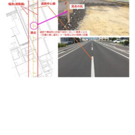
[addtoany]