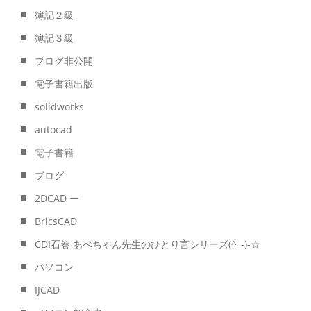
簿記２級
簿記３級
ブログ非公開
電子書籍出版
solidworks
autocad
電子書籍
ブログ
2DCAD ー
BricsCAD
CDI石巻 あべちゃん先生のひとり言シリーズ(^_-)-☆
パソコン
IJCAD