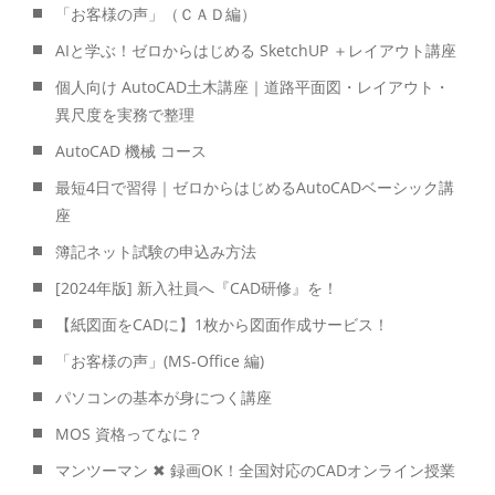
「お客様の声」（ＣＡＤ編）
AIと学ぶ！ゼロからはじめる SketchUP ＋レイアウト講座
個人向け AutoCAD土木講座｜道路平面図・レイアウト・
異尺度を実務で整理
AutoCAD 機械 コース
最短4日で習得｜ゼロからはじめるAutoCADベーシック講
座
簿記ネット試験の申込み方法
[2024年版] 新入社員へ『CAD研修』を！
【紙図面をCADに】1枚から図面作成サービス！
「お客様の声」(MS-Office 編)
パソコンの基本が身につく講座
MOS 資格ってなに？
マンツーマン ✖ 録画OK！全国対応のCADオンライン授業