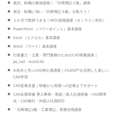
就活、転職の最強資格！『日商簿記２級』講座
就活・転職に強い『日商簿記３級』を取ろう！
１か月で取得できる！MOS資格講座（オンライン対応）
PowerPoint （パワーポイント）基本講座
Excel （エクセル）基本講座
Word （ワード）基本講座
行政書士・士業・専門業務のためのCAD実務講座｜
Jw_cad・AutoCAD
AI先生と学ぶCAD初心者講座｜ChatGPTを活用した新しい
CAD学習
CAD定着支援｜研修から現場への定着までサポート
CAD企業研修 導入事例・実績｜新入社員研修・CAD標準
化・CAD移行・外国人社員対応
「日商簿記2級・工業簿記」実務活用講座