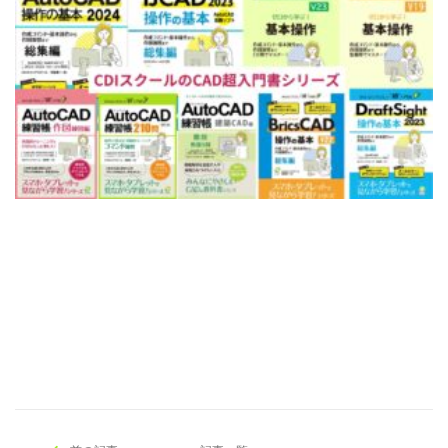
[addtoany]