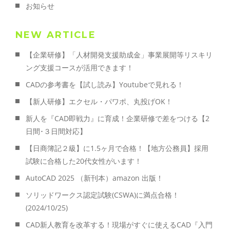
お知らせ
NEW ARTICLE
【企業研修】「人材開発支援助成金」事業展開等リスキリ
ング支援コースが活用できます！
CADの参考書を【試し読み】Youtubeで見れる！
【新人研修】エクセル・パワポ、丸投げOK！
新人を『CAD即戦力』に育成！企業研修で差をつける【2
日間･３日間対応】
【日商簿記２級】に1.5ヶ月で合格！【地方公務員】採用
試験に合格した20代女性がいます！
AutoCAD 2025 （新刊本）amazon 出版！
ソリッドワークス認定試験(CSWA)に満点合格！
(2024/10/25)
CAD新人教育を改革する！現場がすぐに使えるCAD『入門