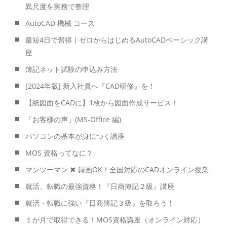
異尺度を実務で整理
AutoCAD 機械 コース
最短4日で習得｜ゼロからはじめるAutoCADベーシック講
座
簿記ネット試験の申込み方法
[2024年版] 新入社員へ『CAD研修』を！
【紙図面をCADに】1枚から図面作成サービス！
「お客様の声」(MS-Office 編)
パソコンの基本が身につく講座
MOS 資格ってなに？
マンツーマン ✖ 録画OK！全国対応のCADオンライン授業
就活、転職の最強資格！『日商簿記２級』講座
就活・転職に強い『日商簿記３級』を取ろう！
１か月で取得できる！MOS資格講座（オンライン対応）