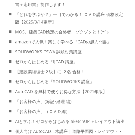
書＋応用書』制作します！
『どれを学ぶか？』一目でわかる！ ＣＡＤ講座 価格改定
版【2025/3/14更新】
MOS、建築CAD検定の合格者、ゾクゾクと！(^^♪
amazonで人気！楽しく学べる『CADの超入門書』
SOLIDWORKS CSWA 試験対策講座
ゼロからはじめる『IJCAD 講座』
【建設業経理士２級】に ２名 合格！
ゼロからはじめる『SOLIDWORKS 講座』
AutoCAD を無料で使うお得な方法【2021年版】
「お客様の声」(簿記･経理 編)
「お客様の声」（ＣＡＤ編）
AIと学ぶ！ゼロからはじめる SketchUP ＋レイアウト講座
個人向け AutoCAD土木講座｜道路平面図・レイアウト・