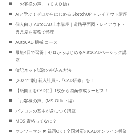
「お客様の声」（ＣＡＤ編）
AIと学ぶ！ゼロからはじめる SketchUP ＋レイアウト講座
個人向け AutoCAD土木講座｜道路平面図・レイアウト・
異尺度を実務で整理
AutoCAD 機械 コース
最短4日で習得｜ゼロからはじめるAutoCADベーシック講
座
簿記ネット試験の申込み方法
[2024年版] 新入社員へ『CAD研修』を！
【紙図面をCADに】1枚から図面作成サービス！
「お客様の声」(MS-Office 編)
パソコンの基本が身につく講座
MOS 資格ってなに？
マンツーマン ✖ 録画OK！全国対応のCADオンライン授業