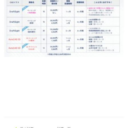
[addtoany]