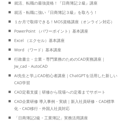
就活、転職の最強資格！『日商簿記２級』講座
就活・転職に強い『日商簿記３級』を取ろう！
１か月で取得できる！MOS資格講座（オンライン対応）
PowerPoint （パワーポイント）基本講座
Excel （エクセル）基本講座
Word （ワード）基本講座
行政書士・士業・専門業務のためのCAD実務講座｜
Jw_cad・AutoCAD
AI先生と学ぶCAD初心者講座｜ChatGPTを活用した新しい
CAD学習
CAD定着支援｜研修から現場への定着までサポート
CAD企業研修 導入事例・実績｜新入社員研修・CAD標準
化・CAD移行・外国人社員対応
「日商簿記2級・工業簿記」実務活用講座