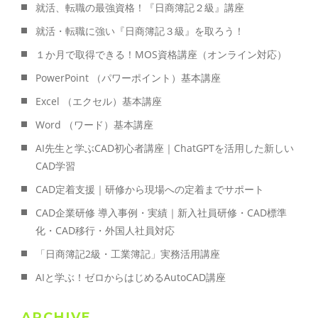
就活、転職の最強資格！『日商簿記２級』講座
就活・転職に強い『日商簿記３級』を取ろう！
１か月で取得できる！MOS資格講座（オンライン対応）
PowerPoint （パワーポイント）基本講座
Excel （エクセル）基本講座
Word （ワード）基本講座
AI先生と学ぶCAD初心者講座｜ChatGPTを活用した新しい
CAD学習
CAD定着支援｜研修から現場への定着までサポート
CAD企業研修 導入事例・実績｜新入社員研修・CAD標準
化・CAD移行・外国人社員対応
「日商簿記2級・工業簿記」実務活用講座
AIと学ぶ！ゼロからはじめるAutoCAD講座
ARCHIVE