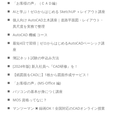
「お客様の声」（ＣＡＤ編）
AIと学ぶ！ゼロからはじめる SketchUP ＋レイアウト講座
個人向け AutoCAD土木講座｜道路平面図・レイアウト・
異尺度を実務で整理
AutoCAD 機械 コース
最短4日で習得｜ゼロからはじめるAutoCADベーシック講
座
簿記ネット試験の申込み方法
[2024年版] 新入社員へ『CAD研修』を！
【紙図面をCADに】1枚から図面作成サービス！
「お客様の声」(MS-Office 編)
パソコンの基本が身につく講座
MOS 資格ってなに？
マンツーマン ✖ 録画OK！全国対応のCADオンライン授業