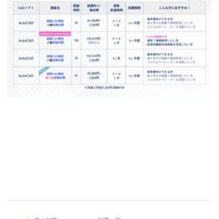
[addtoany]