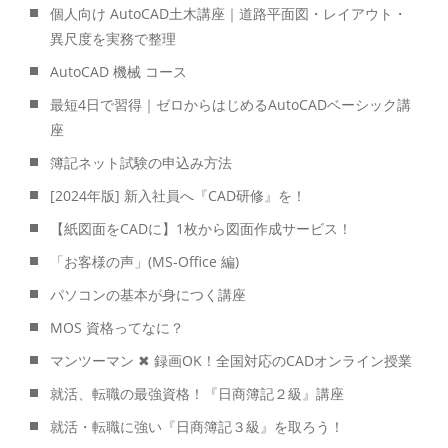
個人向け AutoCAD土木講座｜道路平面図・レイアウト・
異尺度を実務で整理
AutoCAD 機械 コース
最短4日で習得｜ゼロからはじめるAutoCADベーシック講
座
簿記ネット試験の申込み方法
[2024年版] 新入社員へ『CAD研修』を！
【紙図面をCADに】1枚から図面作成サービス！
「お客様の声」(MS-Office 編)
パソコンの基本が身につく講座
MOS 資格ってなに？
マンツーマン ✖ 録画OK！全国対応のCADオンライン授業
就活、転職の最強資格！『日商簿記２級』講座
就活・転職に強い『日商簿記３級』を取ろう！