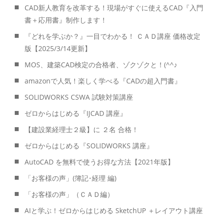
CAD新人教育を改革する！現場がすぐに使えるCAD『入門
書＋応用書』制作します！
『どれを学ぶか？』一目でわかる！ ＣＡＤ講座 価格改定
版【2025/3/14更新】
MOS、建築CAD検定の合格者、ゾクゾクと！(^^♪
amazonで人気！楽しく学べる『CADの超入門書』
SOLIDWORKS CSWA 試験対策講座
ゼロからはじめる『IJCAD 講座』
【建設業経理士２級】に ２名 合格！
ゼロからはじめる『SOLIDWORKS 講座』
AutoCAD を無料で使うお得な方法【2021年版】
「お客様の声」(簿記･経理 編)
「お客様の声」（ＣＡＤ編）
AIと学ぶ！ゼロからはじめる SketchUP ＋レイアウト講座