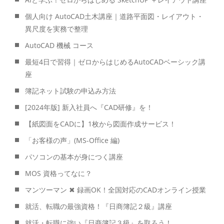
個人向け AutoCAD土木講座｜道路平面図・レイアウト・
異尺度を実務で整理
AutoCAD 機械 コース
最短4日で習得｜ゼロからはじめるAutoCADベーシック講
座
簿記ネット試験の申込み方法
[2024年版] 新入社員へ『CAD研修』を！
【紙図面をCADに】1枚から図面作成サービス！
「お客様の声」(MS-Office 編)
パソコンの基本が身につく講座
MOS 資格ってなに？
マンツーマン ✖ 録画OK！全国対応のCADオンライン授業
就活、転職の最強資格！『日商簿記２級』講座
就活・転職に強い『日商簿記３級』を取ろう！