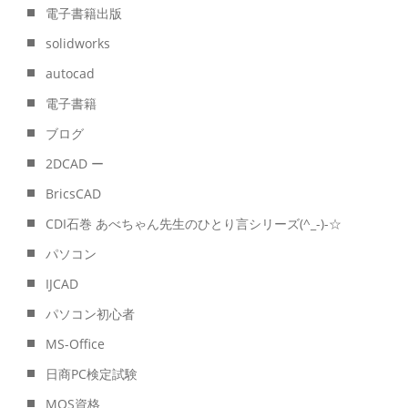
電子書籍出版
solidworks
autocad
電子書籍
ブログ
2DCAD ー
BricsCAD
CDI石巻 あべちゃん先生のひとり言シリーズ(^_-)-☆
パソコン
IJCAD
パソコン初心者
MS-Office
日商PC検定試験
MOS資格