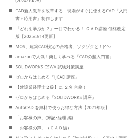
(2024/10/25)
CAD新人教育を改革する！現場がすぐに使えるCAD『入門
書＋応用書』制作します！
『どれを学ぶか？』一目でわかる！ ＣＡＤ講座 価格改定
版【2025/3/14更新】
MOS、建築CAD検定の合格者、ゾクゾクと！(^^♪
amazonで人気！楽しく学べる『CADの超入門書』
SOLIDWORKS CSWA 試験対策講座
ゼロからはじめる『IJCAD 講座』
【建設業経理士２級】に ２名 合格！
ゼロからはじめる『SOLIDWORKS 講座』
AutoCAD を無料で使うお得な方法【2021年版】
「お客様の声」(簿記･経理 編)
「お客様の声」（ＣＡＤ編）
AIと学ぶ！ゼロからはじめる SketchUP ＋レイアウト講座