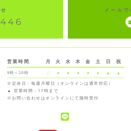
わせ
メールで
2446
イブ配信
営業時間
月
火
水
木
金
土
日
祝
9時～20時
△
●
●
●
●
●
▲
▲
※定休日：毎週月曜日（オンラインは通常対応）
▲ 営業時間：17時まで
※お問い合わせはオンラインにて随時受付