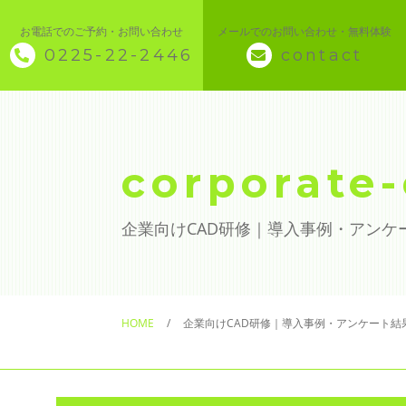
お電話でのご予約・お問い合わせ
メールでのお問い合わせ・無料体験
0225-22-2446
contact
◇ トップページ
◇ 当スクールについて
corporate
◆ 講座メニュー ◆
企業向けCAD研修｜導入事例・アンケ
◆ Microsoft Office・パソコン基本
◆ 簿記・経理
HOME
企業向けCAD研修｜導入事例・アンケート結
◆ CAD・BIM
◆ CAD社員研修