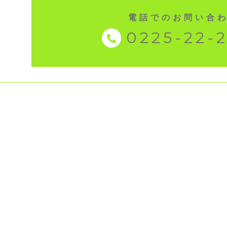
◆ 資格･ネット試験
電話でのお問い合
◆ オンラインによる授業／体験
0225-22-
◇ 書籍出版
◇ Youtubeチャンネル・ラ
◇ よくある質問
◇ お客様の声
◇ ブログ