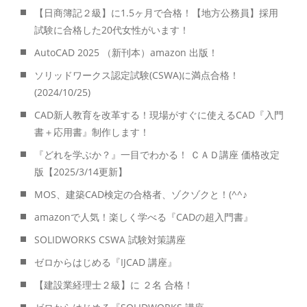
【日商簿記２級】に1.5ヶ月で合格！【地方公務員】採用
試験に合格した20代女性がいます！
AutoCAD 2025 （新刊本）amazon 出版！
ソリッドワークス認定試験(CSWA)に満点合格！
(2024/10/25)
CAD新人教育を改革する！現場がすぐに使えるCAD『入門
書＋応用書』制作します！
『どれを学ぶか？』一目でわかる！ ＣＡＤ講座 価格改定
版【2025/3/14更新】
MOS、建築CAD検定の合格者、ゾクゾクと！(^^♪
amazonで人気！楽しく学べる『CADの超入門書』
SOLIDWORKS CSWA 試験対策講座
ゼロからはじめる『IJCAD 講座』
【建設業経理士２級】に ２名 合格！