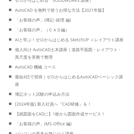
ゼロからはじめる『SOLIDWORKS 講座』
AutoCAD を無料で使うお得な方法【2021年版】
「お客様の声」(簿記･経理 編)
「お客様の声」（ＣＡＤ編）
AIと学ぶ！ゼロからはじめる SketchUP ＋レイアウト講座
個人向け AutoCAD土木講座｜道路平面図・レイアウト・
異尺度を実務で整理
AutoCAD 機械 コース
最短4日で習得｜ゼロからはじめるAutoCADベーシック講
座
簿記ネット試験の申込み方法
[2024年版] 新入社員へ『CAD研修』を！
【紙図面をCADに】1枚から図面作成サービス！
「お客様の声」(MS-Office 編)
パソコンの基本が身につく講座