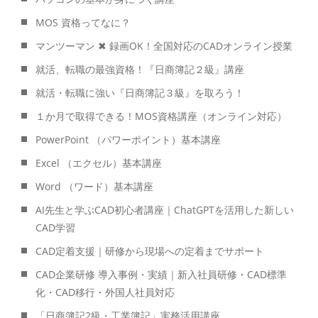
MOS 資格ってなに？
マンツーマン ✖ 録画OK！全国対応のCADオンライン授業
就活、転職の最強資格！『日商簿記２級』講座
就活・転職に強い『日商簿記３級』を取ろう！
１か月で取得できる！MOS資格講座（オンライン対応）
PowerPoint （パワーポイント）基本講座
Excel （エクセル）基本講座
Word （ワード）基本講座
AI先生と学ぶCAD初心者講座｜ChatGPTを活用した新しい
CAD学習
CAD定着支援｜研修から現場への定着までサポート
CAD企業研修 導入事例・実績｜新入社員研修・CAD標準
化・CAD移行・外国人社員対応
「日商簿記2級・工業簿記」実務活用講座