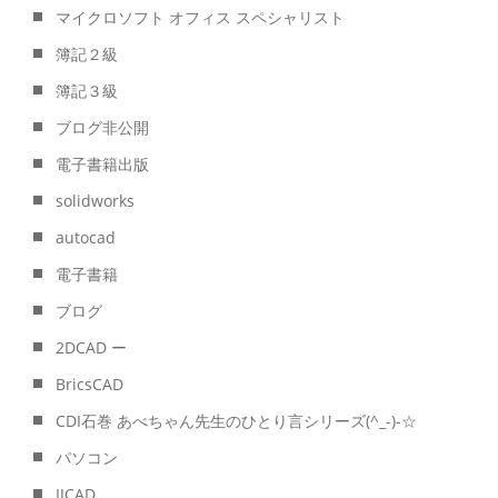
マイクロソフト オフィス スペシャリスト
簿記２級
簿記３級
ブログ非公開
電子書籍出版
solidworks
autocad
電子書籍
ブログ
2DCAD ー
BricsCAD
CDI石巻 あべちゃん先生のひとり言シリーズ(^_-)-☆
パソコン
IJCAD