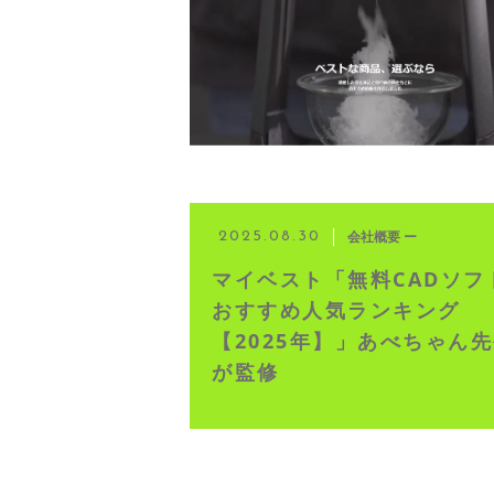
◆ 資格･ネット試験
◆ オンラインによる授業／体験
◇ 書籍出版
◇ Youtubeチャンネル・ラ
会社概要 ー
2025.08.30
マイベスト「無料CADソフ
◇ よくある質問
おすすめ人気ランキング
【2025年】」あべちゃん
◇ お客様の声
が監修
◇ ブログ