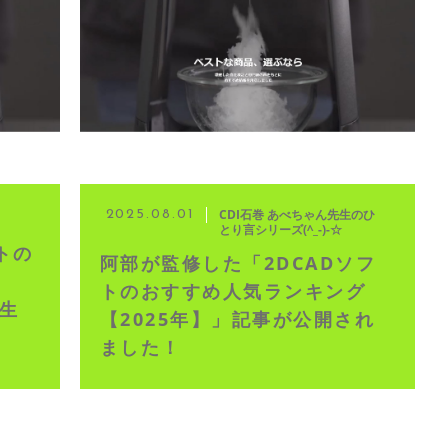
イブ配信
CDI石巻 あべちゃん先生のひ
2025.08.01
とり言シリーズ(^_-)-☆
トの
阿部が監修した「2DCADソフ
トのおすすめ人気ランキング
先生
【2025年】」記事が公開され
ました！