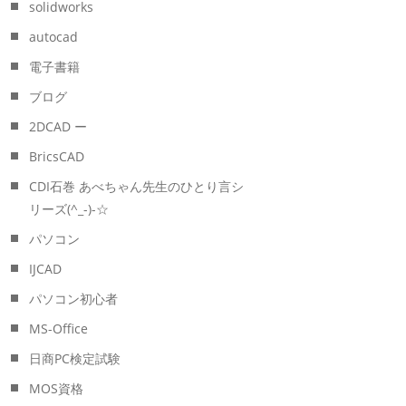
solidworks
autocad
電子書籍
ブログ
2DCAD ー
BricsCAD
CDI石巻 あべちゃん先生のひとり言シ
リーズ(^_-)-☆
パソコン
IJCAD
パソコン初心者
MS-Office
日商PC検定試験
MOS資格