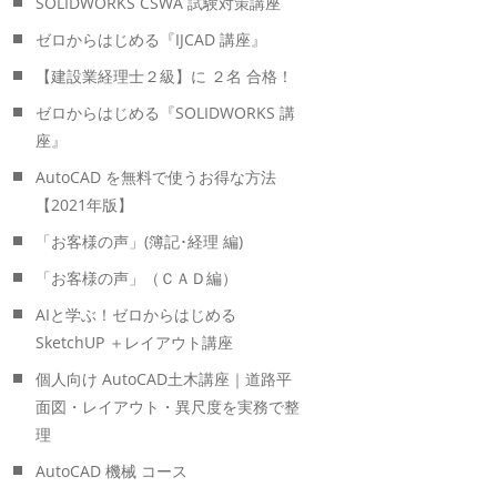
SOLIDWORKS CSWA 試験対策講座
ゼロからはじめる『IJCAD 講座』
【建設業経理士２級】に ２名 合格！
ゼロからはじめる『SOLIDWORKS 講
座』
AutoCAD を無料で使うお得な方法
【2021年版】
「お客様の声」(簿記･経理 編)
「お客様の声」（ＣＡＤ編）
AIと学ぶ！ゼロからはじめる
SketchUP ＋レイアウト講座
個人向け AutoCAD土木講座｜道路平
面図・レイアウト・異尺度を実務で整
理
AutoCAD 機械 コース