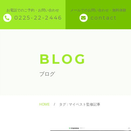
お電話でのご予約・お問い合わせ
メールでのお問い合わせ・無料体験
0225-22-2446
contact
◇ トップページ
◇ 当スクールについて
BLOG
◆ 講座メニュー ◆
ブログ
◆ Microsoft Office・パソコン基本
◆ 簿記・経理
HOME
タグ : マイベスト監修記事
◆ CAD・BIM
◆ CAD社員研修