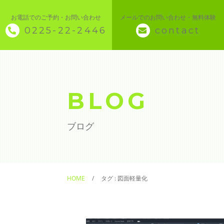
お電話でのご予約・お問い合わせ
メールでのお問い合わせ・無料体験
0225-22-2446
contact
◇ トップページ
◇ 当スクールについて
BLOG
◆ 講座メニュー ◆
ブログ
◆ Microsoft Office・パソコン基本
◆ 簿記・経理
HOME
タグ : 図面軽量化
◆ CAD・BIM
◆ CAD社員研修