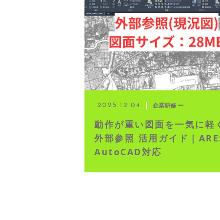
◆ 資格･ネット試験
◆ オンラインによる授業／体験
◇ 書籍出版
◇ Youtubeチャンネル・ラ
企業研修 ー
2025.12.04
動作が重い図面を一気に軽
◇ よくある質問
外部参照 活用ガイド｜ARE
AutoCAD対応
◇ お客様の声
◇ ブログ