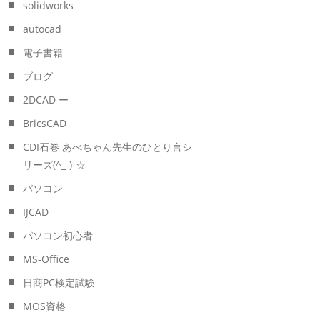
solidworks
autocad
電子書籍
ブログ
2DCAD ー
BricsCAD
CDI石巻 あべちゃん先生のひとり言シ
リーズ(^_-)-☆
パソコン
IJCAD
パソコン初心者
MS-Office
日商PC検定試験
MOS資格