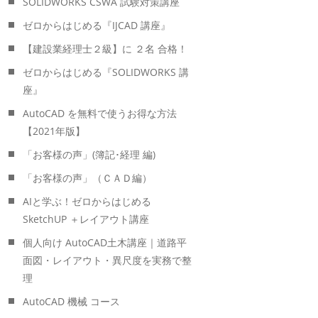
SOLIDWORKS CSWA 試験対策講座
ゼロからはじめる『IJCAD 講座』
【建設業経理士２級】に ２名 合格！
ゼロからはじめる『SOLIDWORKS 講
座』
AutoCAD を無料で使うお得な方法
【2021年版】
「お客様の声」(簿記･経理 編)
「お客様の声」（ＣＡＤ編）
AIと学ぶ！ゼロからはじめる
SketchUP ＋レイアウト講座
個人向け AutoCAD土木講座｜道路平
面図・レイアウト・異尺度を実務で整
理
AutoCAD 機械 コース