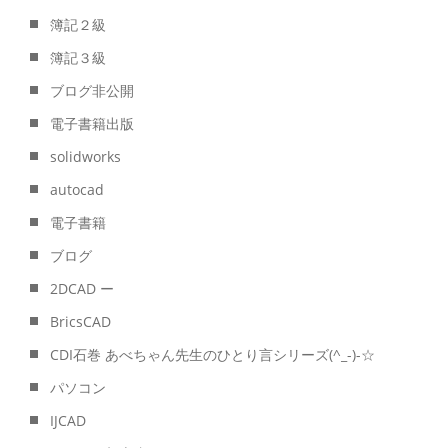
簿記２級
簿記３級
ブログ非公開
電子書籍出版
solidworks
autocad
電子書籍
ブログ
2DCAD ー
BricsCAD
CDI石巻 あべちゃん先生のひとり言シリーズ(^_-)-☆
パソコン
IJCAD