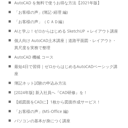
AutoCAD を無料で使うお得な方法【2021年版】
「お客様の声」(簿記･経理 編)
「お客様の声」（ＣＡＤ編）
AIと学ぶ！ゼロからはじめる SketchUP ＋レイアウト講座
個人向け AutoCAD土木講座｜道路平面図・レイアウト・
異尺度を実務で整理
AutoCAD 機械 コース
最短4日で習得｜ゼロからはじめるAutoCADベーシック講
座
簿記ネット試験の申込み方法
[2024年版] 新入社員へ『CAD研修』を！
【紙図面をCADに】1枚から図面作成サービス！
「お客様の声」(MS-Office 編)
パソコンの基本が身につく講座