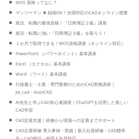
MOS 資格ってなに？
マンツーマン ✖ 録画OK！全国対応のCADオンライン授業
就活、転職の最強資格！『日商簿記２級』講座
就活・転職に強い『日商簿記３級』を取ろう！
１か月で取得できる！MOS資格講座（オンライン対応）
PowerPoint （パワーポイント）基本講座
Excel （エクセル）基本講座
Word （ワード）基本講座
行政書士・士業・専門業務のためのCAD実務講座｜
Jw_cad・AutoCAD
AI先生と学ぶCAD初心者講座｜ChatGPTを活用した新しい
CAD学習
CAD定着支援｜研修から現場への定着までサポート
CAD企業研修 導入事例・実績｜新入社員研修・CAD標準
化・CAD移行・外国人社員対応