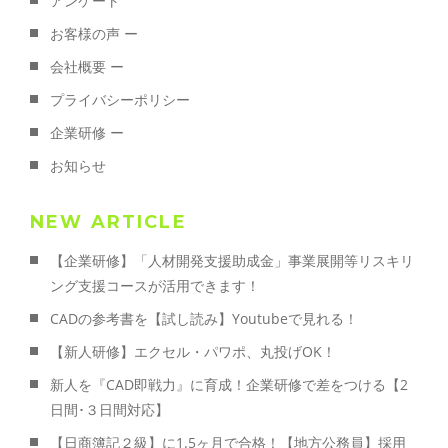
アンケート
お客様の声 ー
会社概要 ー
プライバシーポリシー
企業研修 ー
お知らせ
NEW ARTICLE
【企業研修】「人材開発支援助成金」事業展開等リスキリ
ング支援コースが活用できます！
CADの参考書を【試し読み】Youtubeで見れる！
【新人研修】エクセル・パワポ、丸投げOK！
新人を『CAD即戦力』に育成！企業研修で差をつける【2
日間･３日間対応】
【日商簿記２級】に1.5ヶ月で合格！【地方公務員】採用