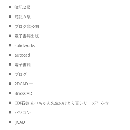
簿記２級
簿記３級
ブログ非公開
電子書籍出版
solidworks
autocad
電子書籍
ブログ
2DCAD ー
BricsCAD
CDI石巻 あべちゃん先生のひとり言シリーズ(^_-)-☆
パソコン
IJCAD