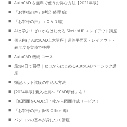
AutoCAD を無料で使うお得な方法【2021年版】
「お客様の声」(簿記･経理 編)
「お客様の声」（ＣＡＤ編）
AIと学ぶ！ゼロからはじめる SketchUP ＋レイアウト講座
個人向け AutoCAD土木講座｜道路平面図・レイアウト・
異尺度を実務で整理
AutoCAD 機械 コース
最短4日で習得｜ゼロからはじめるAutoCADベーシック講
座
簿記ネット試験の申込み方法
[2024年版] 新入社員へ『CAD研修』を！
【紙図面をCADに】1枚から図面作成サービス！
「お客様の声」(MS-Office 編)
パソコンの基本が身につく講座