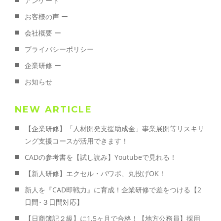
アンケート
お客様の声 ー
会社概要 ー
プライバシーポリシー
企業研修 ー
お知らせ
NEW ARTICLE
【企業研修】「人材開発支援助成金」事業展開等リスキリ
ング支援コースが活用できます！
CADの参考書を【試し読み】Youtubeで見れる！
【新人研修】エクセル・パワポ、丸投げOK！
新人を『CAD即戦力』に育成！企業研修で差をつける【2
日間･３日間対応】
【日商簿記２級】に1.5ヶ月で合格！【地方公務員】採用