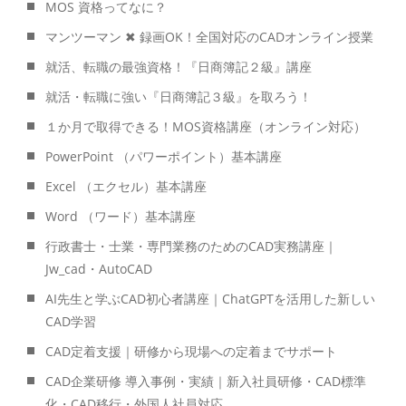
MOS 資格ってなに？
マンツーマン ✖ 録画OK！全国対応のCADオンライン授業
就活、転職の最強資格！『日商簿記２級』講座
就活・転職に強い『日商簿記３級』を取ろう！
１か月で取得できる！MOS資格講座（オンライン対応）
PowerPoint （パワーポイント）基本講座
Excel （エクセル）基本講座
Word （ワード）基本講座
行政書士・士業・専門業務のためのCAD実務講座｜
Jw_cad・AutoCAD
AI先生と学ぶCAD初心者講座｜ChatGPTを活用した新しい
CAD学習
CAD定着支援｜研修から現場への定着までサポート
CAD企業研修 導入事例・実績｜新入社員研修・CAD標準
化・CAD移行・外国人社員対応