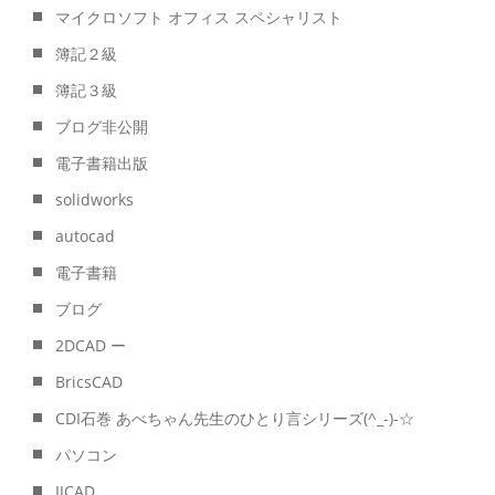
マイクロソフト オフィス スペシャリスト
簿記２級
簿記３級
ブログ非公開
電子書籍出版
solidworks
autocad
電子書籍
ブログ
2DCAD ー
BricsCAD
CDI石巻 あべちゃん先生のひとり言シリーズ(^_-)-☆
パソコン
IJCAD