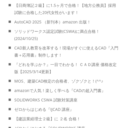
【日商簿記２級】に1.5ヶ月で合格！【地方公務員】採用
試験に合格した20代女性がいます！
AutoCAD 2025 （新刊本）amazon 出版！
ソリッドワークス認定試験(CSWA)に満点合格！
(2024/10/25)
CAD新人教育を改革する！現場がすぐに使えるCAD『入門
書＋応用書』制作します！
『どれを学ぶか？』一目でわかる！ ＣＡＤ講座 価格改定
版【2025/3/14更新】
MOS、建築CAD検定の合格者、ゾクゾクと！(^^♪
amazonで人気！楽しく学べる『CADの超入門書』
SOLIDWORKS CSWA 試験対策講座
ゼロからはじめる『IJCAD 講座』
【建設業経理士２級】に ２名 合格！