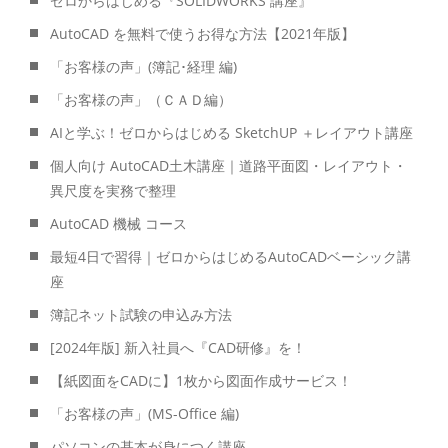
ゼロからはじめる『SOLIDWORKS 講座』
AutoCAD を無料で使うお得な方法【2021年版】
「お客様の声」(簿記･経理 編)
「お客様の声」（ＣＡＤ編）
AIと学ぶ！ゼロからはじめる SketchUP ＋レイアウト講座
個人向け AutoCAD土木講座｜道路平面図・レイアウト・
異尺度を実務で整理
AutoCAD 機械 コース
最短4日で習得｜ゼロからはじめるAutoCADベーシック講
座
簿記ネット試験の申込み方法
[2024年版] 新入社員へ『CAD研修』を！
【紙図面をCADに】1枚から図面作成サービス！
「お客様の声」(MS-Office 編)
パソコンの基本が身につく講座