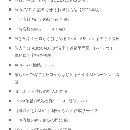
ゼロからはじめる『SOLIDWORKS 講座』
AutoCAD を無料で使うお得な方法【2021年版】
「お客様の声」(簿記･経理 編)
「お客様の声」（ＣＡＤ編）
AIと学ぶ！ゼロからはじめる SketchUP ＋レイアウト講座
個人向け AutoCAD土木講座｜道路平面図・レイアウト・
異尺度を実務で整理
AutoCAD 機械 コース
最短4日で習得｜ゼロからはじめるAutoCADベーシック講
座
簿記ネット試験の申込み方法
[2024年版] 新入社員へ『CAD研修』を！
【紙図面をCADに】1枚から図面作成サービス！
「お客様の声」(MS-Office 編)
パソコンの基本が身につく講座