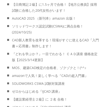
【日商簿記２級】に1.5ヶ月で合格！【地方公務員】採用
試験に合格した20代女性がいます！
AutoCAD 2025 （新刊本）amazon 出版！
ソリッドワークス認定試験(CSWA)に満点合格！
(2024/10/25)
CAD新人教育を改革する！現場がすぐに使えるCAD『入門
書＋応用書』制作します！
『どれを学ぶか？』一目でわかる！ ＣＡＤ講座 価格改定
版【2025/3/14更新】
MOS、建築CAD検定の合格者、ゾクゾクと！(^^♪
amazonで人気！楽しく学べる『CADの超入門書』
SOLIDWORKS CSWA 試験対策講座
ゼロからはじめる『IJCAD 講座』
【建設業経理士２級】に ２名 合格！