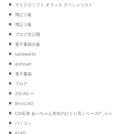
マイクロソフト オフィス スペシャリスト
簿記２級
簿記３級
ブログ非公開
電子書籍出版
solidworks
autocad
電子書籍
ブログ
2DCAD ー
BricsCAD
CDI石巻 あべちゃん先生のひとり言シリーズ(^_-)-☆
パソコン
IJCAD