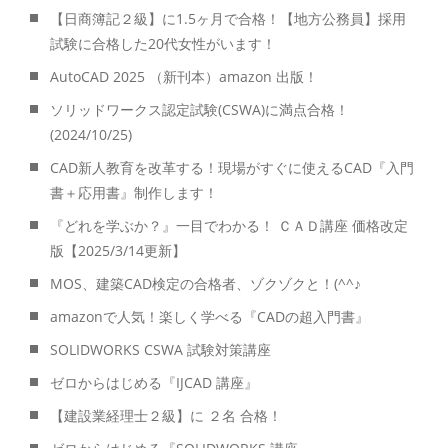
【日商簿記２級】に1.5ヶ月で合格！【地方公務員】採用
試験に合格した20代女性がいます！
AutoCAD 2025 （新刊本）amazon 出版！
ソリッドワークス認定試験(CSWA)に満点合格！
(2024/10/25)
CAD新人教育を改革する！現場がすぐに使えるCAD『入門
書＋応用書』制作します！
『どれを学ぶか？』一目でわかる！ ＣＡＤ講座 価格改定
版【2025/3/14更新】
MOS、建築CAD検定の合格者、ゾクゾクと！(^^♪
amazonで人気！楽しく学べる『CADの超入門書』
SOLIDWORKS CSWA 試験対策講座
ゼロからはじめる『IJCAD 講座』
【建設業経理士２級】に ２名 合格！