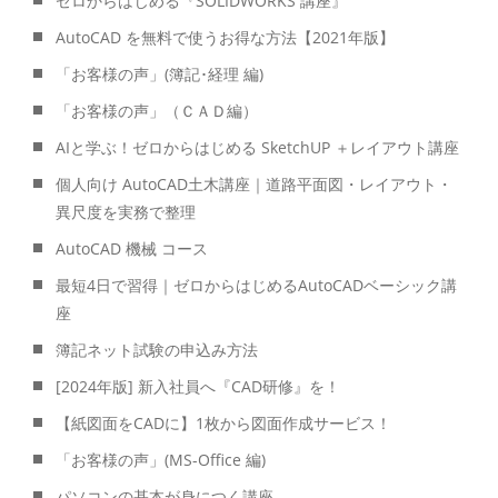
ゼロからはじめる『SOLIDWORKS 講座』
AutoCAD を無料で使うお得な方法【2021年版】
「お客様の声」(簿記･経理 編)
「お客様の声」（ＣＡＤ編）
AIと学ぶ！ゼロからはじめる SketchUP ＋レイアウト講座
個人向け AutoCAD土木講座｜道路平面図・レイアウト・
異尺度を実務で整理
AutoCAD 機械 コース
最短4日で習得｜ゼロからはじめるAutoCADベーシック講
座
簿記ネット試験の申込み方法
[2024年版] 新入社員へ『CAD研修』を！
【紙図面をCADに】1枚から図面作成サービス！
「お客様の声」(MS-Office 編)
パソコンの基本が身につく講座