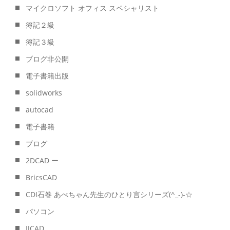
マイクロソフト オフィス スペシャリスト
簿記２級
簿記３級
ブログ非公開
電子書籍出版
solidworks
autocad
電子書籍
ブログ
2DCAD ー
BricsCAD
CDI石巻 あべちゃん先生のひとり言シリーズ(^_-)-☆
パソコン
IJCAD