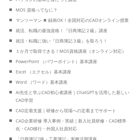
MOS 資格ってなに？
マンツーマン ✖ 録画OK！全国対応のCADオンライン授業
就活、転職の最強資格！『日商簿記２級』講座
就活・転職に強い『日商簿記３級』を取ろう！
１か月で取得できる！MOS資格講座（オンライン対応）
PowerPoint （パワーポイント）基本講座
Excel （エクセル）基本講座
Word （ワード）基本講座
AI先生と学ぶCAD初心者講座｜ChatGPTを活用した新しい
CAD学習
CAD定着支援｜研修から現場への定着までサポート
CAD企業研修 導入事例・実績｜新入社員研修・CAD標準
化・CAD移行・外国人社員対応
「日商簿記2級・工業簿記」実務活用講座