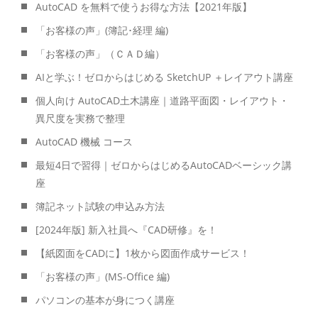
AutoCAD を無料で使うお得な方法【2021年版】
「お客様の声」(簿記･経理 編)
「お客様の声」（ＣＡＤ編）
AIと学ぶ！ゼロからはじめる SketchUP ＋レイアウト講座
個人向け AutoCAD土木講座｜道路平面図・レイアウト・
異尺度を実務で整理
AutoCAD 機械 コース
最短4日で習得｜ゼロからはじめるAutoCADベーシック講
座
簿記ネット試験の申込み方法
[2024年版] 新入社員へ『CAD研修』を！
【紙図面をCADに】1枚から図面作成サービス！
「お客様の声」(MS-Office 編)
パソコンの基本が身につく講座