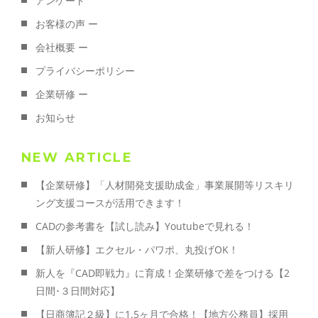
アンケート
お客様の声 ー
会社概要 ー
プライバシーポリシー
企業研修 ー
お知らせ
NEW ARTICLE
【企業研修】「人材開発支援助成金」事業展開等リスキリ
ング支援コースが活用できます！
CADの参考書を【試し読み】Youtubeで見れる！
【新人研修】エクセル・パワポ、丸投げOK！
新人を『CAD即戦力』に育成！企業研修で差をつける【2
日間･３日間対応】
【日商簿記２級】に1.5ヶ月で合格！【地方公務員】採用