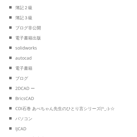
簿記２級
簿記３級
ブログ非公開
電子書籍出版
solidworks
autocad
電子書籍
ブログ
2DCAD ー
BricsCAD
CDI石巻 あべちゃん先生のひとり言シリーズ(^_-)-☆
パソコン
IJCAD