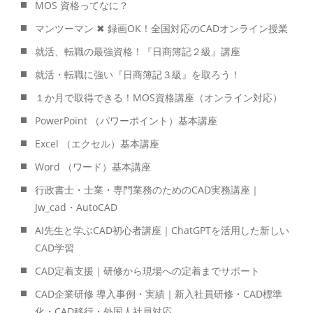
MOS 資格ってなに？
マンツーマン ✖ 録画OK！全国対応のCADオンライン授業
就活、転職の最強資格！『日商簿記２級』講座
就活・転職に強い『日商簿記３級』を取ろう！
１か月で取得できる！MOS資格講座（オンライン対応）
PowerPoint （パワーポイント）基本講座
Excel （エクセル）基本講座
Word （ワード）基本講座
行政書士・士業・専門業務のためのCAD実務講座｜
Jw_cad・AutoCAD
AI先生と学ぶCAD初心者講座｜ChatGPTを活用した新しい
CAD学習
CAD定着支援｜研修から現場への定着までサポート
CAD企業研修 導入事例・実績｜新入社員研修・CAD標準
化・CAD移行・外国人社員対応