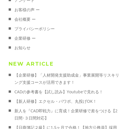
アンケート
お客様の声 ー
会社概要 ー
プライバシーポリシー
企業研修 ー
お知らせ
NEW ARTICLE
【企業研修】「人材開発支援助成金」事業展開等リスキリ
ング支援コースが活用できます！
CADの参考書を【試し読み】Youtubeで見れる！
【新人研修】エクセル・パワポ、丸投げOK！
新人を『CAD即戦力』に育成！企業研修で差をつける【2
日間･３日間対応】
【日商簿記２級】に1.5ヶ月で合格！【地方公務員】採用