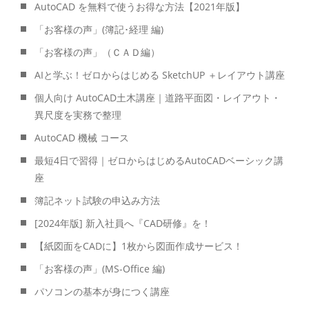
AutoCAD を無料で使うお得な方法【2021年版】
「お客様の声」(簿記･経理 編)
「お客様の声」（ＣＡＤ編）
AIと学ぶ！ゼロからはじめる SketchUP ＋レイアウト講座
個人向け AutoCAD土木講座｜道路平面図・レイアウト・
異尺度を実務で整理
AutoCAD 機械 コース
最短4日で習得｜ゼロからはじめるAutoCADベーシック講
座
簿記ネット試験の申込み方法
[2024年版] 新入社員へ『CAD研修』を！
【紙図面をCADに】1枚から図面作成サービス！
「お客様の声」(MS-Office 編)
パソコンの基本が身につく講座