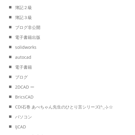
簿記２級
簿記３級
ブログ非公開
電子書籍出版
solidworks
autocad
電子書籍
ブログ
2DCAD ー
BricsCAD
CDI石巻 あべちゃん先生のひとり言シリーズ(^_-)-☆
パソコン
IJCAD