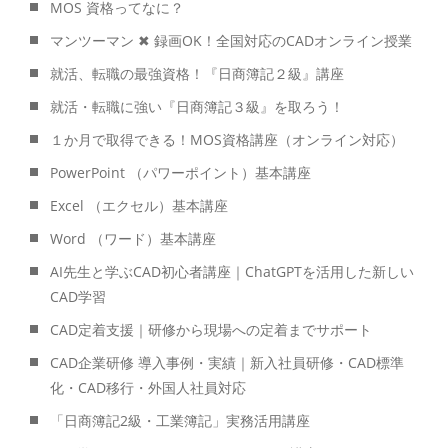
MOS 資格ってなに？
マンツーマン ✖ 録画OK！全国対応のCADオンライン授業
就活、転職の最強資格！『日商簿記２級』講座
就活・転職に強い『日商簿記３級』を取ろう！
１か月で取得できる！MOS資格講座（オンライン対応）
PowerPoint （パワーポイント）基本講座
Excel （エクセル）基本講座
Word （ワード）基本講座
AI先生と学ぶCAD初心者講座｜ChatGPTを活用した新しい
CAD学習
CAD定着支援｜研修から現場への定着までサポート
CAD企業研修 導入事例・実績｜新入社員研修・CAD標準
化・CAD移行・外国人社員対応
「日商簿記2級・工業簿記」実務活用講座