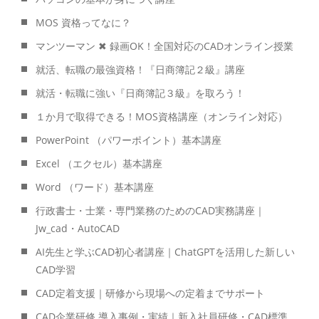
MOS 資格ってなに？
マンツーマン ✖ 録画OK！全国対応のCADオンライン授業
就活、転職の最強資格！『日商簿記２級』講座
就活・転職に強い『日商簿記３級』を取ろう！
１か月で取得できる！MOS資格講座（オンライン対応）
PowerPoint （パワーポイント）基本講座
Excel （エクセル）基本講座
Word （ワード）基本講座
行政書士・士業・専門業務のためのCAD実務講座｜
Jw_cad・AutoCAD
AI先生と学ぶCAD初心者講座｜ChatGPTを活用した新しい
CAD学習
CAD定着支援｜研修から現場への定着までサポート
CAD企業研修 導入事例・実績｜新入社員研修・CAD標準