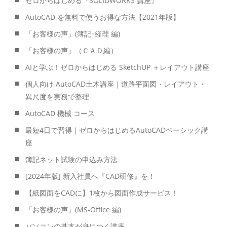
ゼロからはじめる『SOLIDWORKS 講座』
AutoCAD を無料で使うお得な方法【2021年版】
「お客様の声」(簿記･経理 編)
「お客様の声」（ＣＡＤ編）
AIと学ぶ！ゼロからはじめる SketchUP ＋レイアウト講座
個人向け AutoCAD土木講座｜道路平面図・レイアウト・
異尺度を実務で整理
AutoCAD 機械 コース
最短4日で習得｜ゼロからはじめるAutoCADベーシック講
座
簿記ネット試験の申込み方法
[2024年版] 新入社員へ『CAD研修』を！
【紙図面をCADに】1枚から図面作成サービス！
「お客様の声」(MS-Office 編)
パソコンの基本が身につく講座