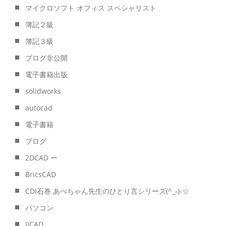
マイクロソフト オフィス スペシャリスト
簿記２級
簿記３級
ブログ非公開
電子書籍出版
solidworks
autocad
電子書籍
ブログ
2DCAD ー
BricsCAD
CDI石巻 あべちゃん先生のひとり言シリーズ(^_-)-☆
パソコン
IJCAD