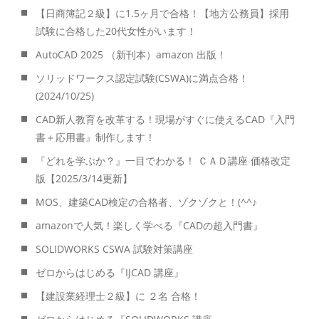
【日商簿記２級】に1.5ヶ月で合格！【地方公務員】採用
試験に合格した20代女性がいます！
AutoCAD 2025 （新刊本）amazon 出版！
ソリッドワークス認定試験(CSWA)に満点合格！
(2024/10/25)
CAD新人教育を改革する！現場がすぐに使えるCAD『入門
書＋応用書』制作します！
『どれを学ぶか？』一目でわかる！ ＣＡＤ講座 価格改定
版【2025/3/14更新】
MOS、建築CAD検定の合格者、ゾクゾクと！(^^♪
amazonで人気！楽しく学べる『CADの超入門書』
SOLIDWORKS CSWA 試験対策講座
ゼロからはじめる『IJCAD 講座』
【建設業経理士２級】に ２名 合格！