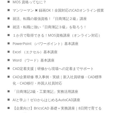
MOS 資格ってなに？
マンツーマン ✖ 録画OK！全国対応のCADオンライン授業
就活、転職の最強資格！『日商簿記２級』講座
就活・転職に強い『日商簿記３級』を取ろう！
１か月で取得できる！MOS資格講座（オンライン対応）
PowerPoint （パワーポイント）基本講座
Excel （エクセル）基本講座
Word （ワード）基本講座
CAD定着支援｜研修から現場への定着までサポート
CAD企業研修 導入事例・実績｜新入社員研修・CAD標準
化・CAD移行・外国人社員対応
「日商簿記2級・工業簿記」実務活用講座
AIと学ぶ！ゼロからはじめるAutoCAD講座
【企業向け】BricsCAD 基礎＋実務講座｜8日間で育てる