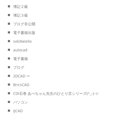
簿記２級
簿記３級
ブログ非公開
電子書籍出版
solidworks
autocad
電子書籍
ブログ
2DCAD ー
BricsCAD
CDI石巻 あべちゃん先生のひとり言シリーズ(^_-)-☆
パソコン
IJCAD