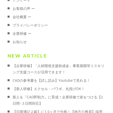
アンケート
お客様の声 ー
会社概要 ー
プライバシーポリシー
企業研修 ー
お知らせ
NEW ARTICLE
【企業研修】「人材開発支援助成金」事業展開等リスキリ
ング支援コースが活用できます！
CADの参考書を【試し読み】Youtubeで見れる！
【新人研修】エクセル・パワポ、丸投げOK！
新人を『CAD即戦力』に育成！企業研修で差をつける【2
日間･３日間対応】
【日商簿記２級】に1.5ヶ月で合格！【地方公務員】採用