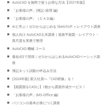
AutoCAD を無料で使うお得な方法【2021年版】
「お客様の声」(簿記･経理 編)
「お客様の声」（ＣＡＤ編）
AIと学ぶ！ゼロからはじめる SketchUP ＋レイアウト講座
個人向け AutoCAD土木講座｜道路平面図・レイアウト・
異尺度を実務で整理
AutoCAD 機械 コース
最短4日で習得｜ゼロからはじめるAutoCADベーシック講
座
簿記ネット試験の申込み方法
[2024年版] 新入社員へ『CAD研修』を！
【紙図面をCADに】1枚から図面作成サービス！
「お客様の声」(MS-Office 編)
パソコンの基本が身につく講座