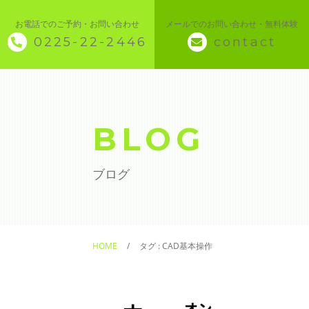
お電話でのご予約・お問い合わせ
メールでのお問い合わせ・無料体験
0225-22-2446
contact
◇ トップページ
◇ 当スクールについて
BLOG
◆ 講座メニュー ◆
ブログ
◆ Microsoft Office・パソコン基本
◆ 簿記・経理
HOME
タグ : CAD基本操作
◆ CAD・BIM
◆ CAD社員研修