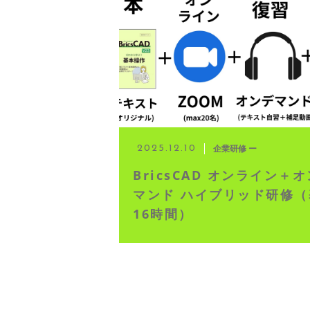
◆ 資格･ネット試験
◆ オンラインによる授業／体験
◇ 書籍出版
◇ Youtubeチャンネル・ラ
企業研修 ー
2025.12.10
BricsCAD オンライン＋
◇ よくある質問
マンド ハイブリッド研修（
16時間）
◇ お客様の声
◇ ブログ