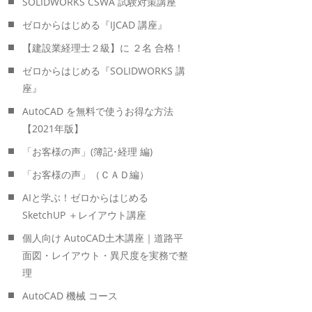
SOLIDWORKS CSWA 試験対策講座
ゼロからはじめる『IJCAD 講座』
【建設業経理士２級】に ２名 合格！
ゼロからはじめる『SOLIDWORKS 講
座』
AutoCAD を無料で使うお得な方法
【2021年版】
「お客様の声」(簿記･経理 編)
「お客様の声」（ＣＡＤ編）
AIと学ぶ！ゼロからはじめる
SketchUP ＋レイアウト講座
個人向け AutoCAD土木講座｜道路平
面図・レイアウト・異尺度を実務で整
理
AutoCAD 機械 コース