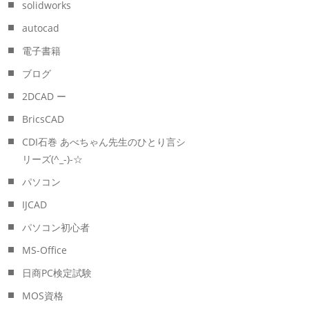
solidworks
autocad
電子書籍
ブログ
2DCAD ー
BricsCAD
CDI石巻 あべちゃん先生のひとり言シ
リーズ(^_-)-☆
パソコン
IJCAD
パソコン初心者
MS-Office
日商PC検定試験
MOS資格