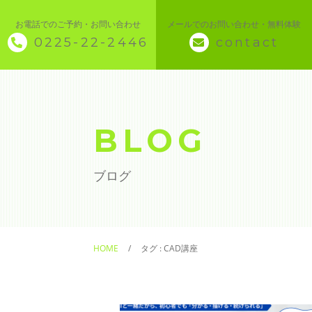
お電話でのご予約・お問い合わせ
メールでのお問い合わせ・無料体験
0225-22-2446
contact
◇ トップページ
◇ 当スクールについて
BLOG
◆ 講座メニュー ◆
ブログ
◆ Microsoft Office・パソコン基本
◆ 簿記・経理
HOME
タグ : CAD講座
◆ CAD・BIM
◆ CAD社員研修