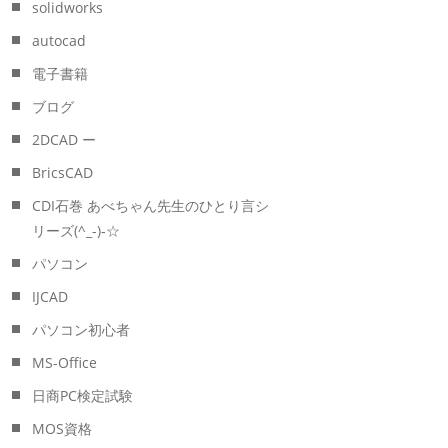
solidworks
autocad
電子書籍
ブログ
2DCAD ー
BricsCAD
CDI石巻 あべちゃん先生のひとり言シ
リーズ(^_-)-☆
パソコン
IJCAD
パソコン初心者
MS-Office
日商PC検定試験
MOS資格