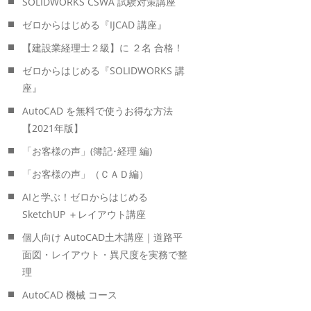
SOLIDWORKS CSWA 試験対策講座
ゼロからはじめる『IJCAD 講座』
【建設業経理士２級】に ２名 合格！
ゼロからはじめる『SOLIDWORKS 講
座』
AutoCAD を無料で使うお得な方法
【2021年版】
「お客様の声」(簿記･経理 編)
「お客様の声」（ＣＡＤ編）
AIと学ぶ！ゼロからはじめる
SketchUP ＋レイアウト講座
個人向け AutoCAD土木講座｜道路平
面図・レイアウト・異尺度を実務で整
理
AutoCAD 機械 コース