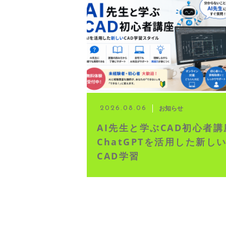
◆ 資格･ネット試験
◆ オンラインによる授業／体験
◇ 書籍出版
◇ Youtubeチャンネル・ラ
お知らせ
2026.08.06
AI先生と学ぶCAD初心者講
◇ よくある質問
ChatGPTを活用した新し
CAD学習
◇ お客様の声
◇ ブログ