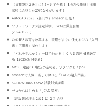
【日商簿記２級】に1.5ヶ月で合格！【地方公務員】採用
試験に合格した20代女性がいます！
AutoCAD 2025 （新刊本）amazon 出版！
ソリッドワークス認定試験(CSWA)に満点合格！
(2024/10/25)
CAD新人教育を改革する！現場がすぐに使えるCAD『入門
書＋応用書』制作します！
『どれを学ぶか？』一目でわかる！ ＣＡＤ講座 価格改定
版【2025/3/14更新】
MOS、建築CAD検定の合格者、ゾクゾクと！(^^♪
amazonで人気！楽しく学べる『CADの超入門書』
SOLIDWORKS CSWA 試験対策講座
ゼロからはじめる『IJCAD 講座』
【建設業経理士２級】に ２名 合格！