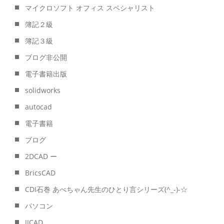
マイクロソフト オフィス スペシャリスト
簿記２級
簿記３級
ブログ非公開
電子書籍出版
solidworks
autocad
電子書籍
ブログ
2DCAD ー
BricsCAD
CDI石巻 あべちゃん先生のひとり言シリーズ(^_-)-☆
パソコン
IJCAD