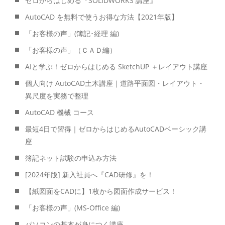
ゼロからはじめる『SOLIDWORKS 講座』
AutoCAD を無料で使うお得な方法【2021年版】
「お客様の声」(簿記･経理 編)
「お客様の声」（ＣＡＤ編）
AIと学ぶ！ゼロからはじめる SketchUP ＋レイアウト講座
個人向け AutoCAD土木講座｜道路平面図・レイアウト・
異尺度を実務で整理
AutoCAD 機械 コース
最短4日で習得｜ゼロからはじめるAutoCADベーシック講
座
簿記ネット試験の申込み方法
[2024年版] 新入社員へ『CAD研修』を！
【紙図面をCADに】1枚から図面作成サービス！
「お客様の声」(MS-Office 編)
パソコンの基本が身につく講座