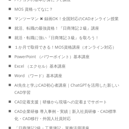
MOS 資格ってなに？
マンツーマン ✖ 録画OK！全国対応のCADオンライン授業
就活、転職の最強資格！『日商簿記２級』講座
就活・転職に強い『日商簿記３級』を取ろう！
１か月で取得できる！MOS資格講座（オンライン対応）
PowerPoint （パワーポイント）基本講座
Excel （エクセル）基本講座
Word （ワード）基本講座
AI先生と学ぶCAD初心者講座｜ChatGPTを活用した新しい
CAD学習
CAD定着支援｜研修から現場への定着までサポート
CAD企業研修 導入事例・実績｜新入社員研修・CAD標準
化・CAD移行・外国人社員対応
「日商簿記2級・工業簿記」実務活用講座