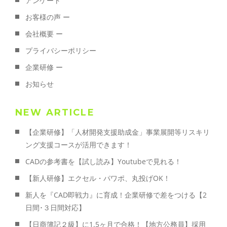
アンケート
お客様の声 ー
会社概要 ー
プライバシーポリシー
企業研修 ー
お知らせ
NEW ARTICLE
【企業研修】「人材開発支援助成金」事業展開等リスキリ
ング支援コースが活用できます！
CADの参考書を【試し読み】Youtubeで見れる！
【新人研修】エクセル・パワポ、丸投げOK！
新人を『CAD即戦力』に育成！企業研修で差をつける【2
日間･３日間対応】
【日商簿記２級】に1.5ヶ月で合格！【地方公務員】採用