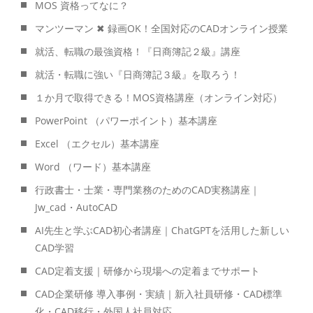
MOS 資格ってなに？
マンツーマン ✖ 録画OK！全国対応のCADオンライン授業
就活、転職の最強資格！『日商簿記２級』講座
就活・転職に強い『日商簿記３級』を取ろう！
１か月で取得できる！MOS資格講座（オンライン対応）
PowerPoint （パワーポイント）基本講座
Excel （エクセル）基本講座
Word （ワード）基本講座
行政書士・士業・専門業務のためのCAD実務講座｜
Jw_cad・AutoCAD
AI先生と学ぶCAD初心者講座｜ChatGPTを活用した新しい
CAD学習
CAD定着支援｜研修から現場への定着までサポート
CAD企業研修 導入事例・実績｜新入社員研修・CAD標準
化・CAD移行・外国人社員対応