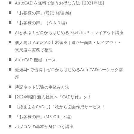
AutoCAD を無料で使うお得な方法【2021年版】
「お客様の声」(簿記･経理 編)
「お客様の声」（ＣＡＤ編）
AIと学ぶ！ゼロからはじめる SketchUP ＋レイアウト講座
個人向け AutoCAD土木講座｜道路平面図・レイアウト・
異尺度を実務で整理
AutoCAD 機械 コース
最短4日で習得｜ゼロからはじめるAutoCADベーシック講
座
簿記ネット試験の申込み方法
[2024年版] 新入社員へ『CAD研修』を！
【紙図面をCADに】1枚から図面作成サービス！
「お客様の声」(MS-Office 編)
パソコンの基本が身につく講座