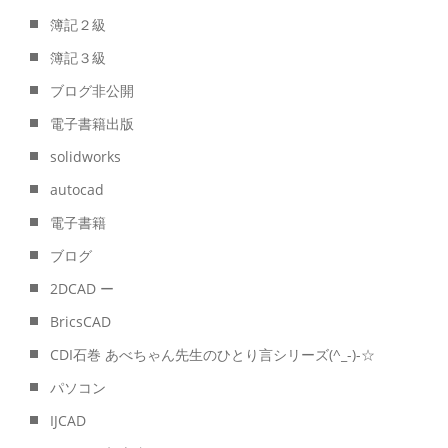
簿記２級
簿記３級
ブログ非公開
電子書籍出版
solidworks
autocad
電子書籍
ブログ
2DCAD ー
BricsCAD
CDI石巻 あべちゃん先生のひとり言シリーズ(^_-)-☆
パソコン
IJCAD