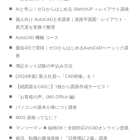
AIと学ぶ！ゼロからはじめる SketchUP ＋レイアウト講座
個人向け AutoCAD土木講座｜道路平面図・レイアウト・
異尺度を実務で整理
AutoCAD 機械 コース
最短4日で習得｜ゼロからはじめるAutoCADベーシック講
座
簿記ネット試験の申込み方法
[2024年版] 新入社員へ『CAD研修』を！
【紙図面をCADに】1枚から図面作成サービス！
「お客様の声」(MS-Office 編)
パソコンの基本が身につく講座
MOS 資格ってなに？
マンツーマン ✖ 録画OK！全国対応のCADオンライン授業
就活、転職の最強資格！『日商簿記２級』講座