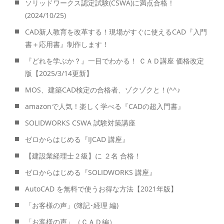
ソリッドワークス認定試験(CSWA)に満点合格！
(2024/10/25)
CAD新人教育を改革する！現場がすぐに使えるCAD『入門
書＋応用書』制作します！
『どれを学ぶか？』一目でわかる！ ＣＡＤ講座 価格改定
版【2025/3/14更新】
MOS、建築CAD検定の合格者、ゾクゾクと！(^^♪
amazonで人気！楽しく学べる『CADの超入門書』
SOLIDWORKS CSWA 試験対策講座
ゼロからはじめる『IJCAD 講座』
【建設業経理士２級】に ２名 合格！
ゼロからはじめる『SOLIDWORKS 講座』
AutoCAD を無料で使うお得な方法【2021年版】
「お客様の声」(簿記･経理 編)
「お客様の声」（ＣＡＤ編）