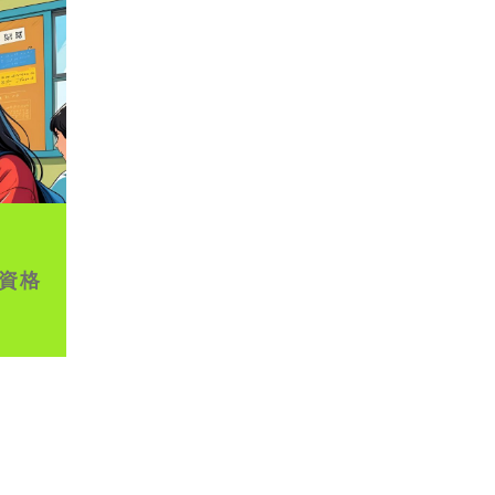
イブ配信
資格