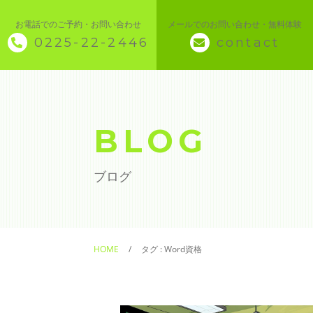
お電話でのご予約・お問い合わせ
メールでのお問い合わせ・無料体験
0225-22-2446
contact
◇ トップページ
◇ 当スクールについて
BLOG
◆ 講座メニュー ◆
ブログ
◆ Microsoft Office・パソコン基本
◆ 簿記・経理
HOME
タグ : Word資格
◆ CAD・BIM
◆ CAD社員研修