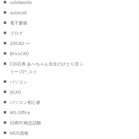
solidworks
autocad
電子書籍
ブログ
2DCAD ー
BricsCAD
CDI石巻 あべちゃん先生のひとり言シ
リーズ(^_-)-☆
パソコン
IJCAD
パソコン初心者
MS-Office
日商PC検定試験
MOS資格