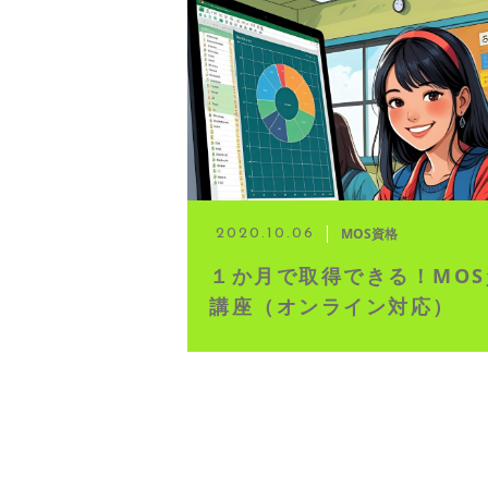
◆ 資格･ネット試験
◆ オンラインによる授業／体験
◇ 書籍出版
◇ Youtubeチャンネル・ラ
MOS資格
2020.10.06
１か月で取得できる！MOS
◇ よくある質問
講座（オンライン対応）
◇ お客様の声
◇ ブログ