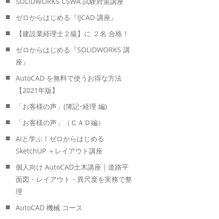
SOLIDWORKS CSWA 試験対策講座
ゼロからはじめる『IJCAD 講座』
【建設業経理士２級】に ２名 合格！
ゼロからはじめる『SOLIDWORKS 講
座』
AutoCAD を無料で使うお得な方法
【2021年版】
「お客様の声」(簿記･経理 編)
「お客様の声」（ＣＡＤ編）
AIと学ぶ！ゼロからはじめる
SketchUP ＋レイアウト講座
個人向け AutoCAD土木講座｜道路平
面図・レイアウト・異尺度を実務で整
理
AutoCAD 機械 コース