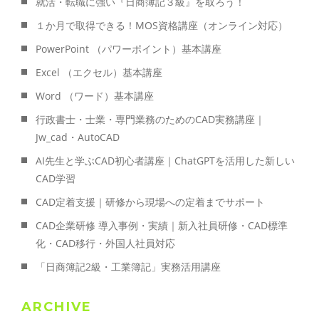
就活・転職に強い『日商簿記３級』を取ろう！
１か月で取得できる！MOS資格講座（オンライン対応）
PowerPoint （パワーポイント）基本講座
Excel （エクセル）基本講座
Word （ワード）基本講座
行政書士・士業・専門業務のためのCAD実務講座｜
Jw_cad・AutoCAD
AI先生と学ぶCAD初心者講座｜ChatGPTを活用した新しい
CAD学習
CAD定着支援｜研修から現場への定着までサポート
CAD企業研修 導入事例・実績｜新入社員研修・CAD標準
化・CAD移行・外国人社員対応
「日商簿記2級・工業簿記」実務活用講座
ARCHIVE