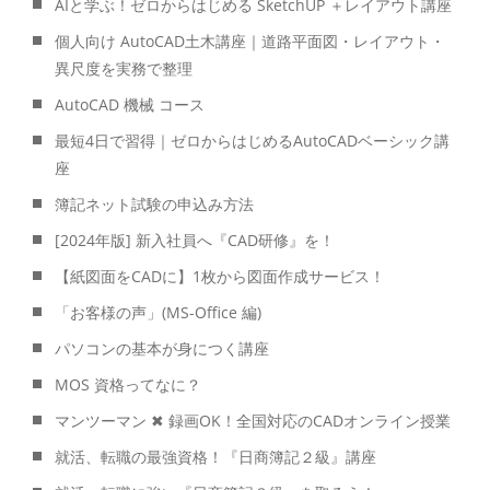
AIと学ぶ！ゼロからはじめる SketchUP ＋レイアウト講座
個人向け AutoCAD土木講座｜道路平面図・レイアウト・
異尺度を実務で整理
AutoCAD 機械 コース
最短4日で習得｜ゼロからはじめるAutoCADベーシック講
座
簿記ネット試験の申込み方法
[2024年版] 新入社員へ『CAD研修』を！
【紙図面をCADに】1枚から図面作成サービス！
「お客様の声」(MS-Office 編)
パソコンの基本が身につく講座
MOS 資格ってなに？
マンツーマン ✖ 録画OK！全国対応のCADオンライン授業
就活、転職の最強資格！『日商簿記２級』講座