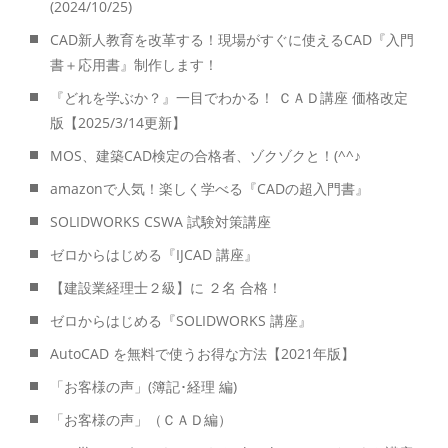
(2024/10/25)
CAD新人教育を改革する！現場がすぐに使えるCAD『入門
書＋応用書』制作します！
『どれを学ぶか？』一目でわかる！ ＣＡＤ講座 価格改定
版【2025/3/14更新】
MOS、建築CAD検定の合格者、ゾクゾクと！(^^♪
amazonで人気！楽しく学べる『CADの超入門書』
SOLIDWORKS CSWA 試験対策講座
ゼロからはじめる『IJCAD 講座』
【建設業経理士２級】に ２名 合格！
ゼロからはじめる『SOLIDWORKS 講座』
AutoCAD を無料で使うお得な方法【2021年版】
「お客様の声」(簿記･経理 編)
「お客様の声」（ＣＡＤ編）