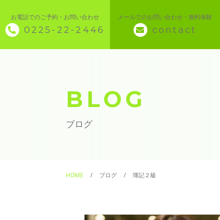
お電話でのご予約・お問い合わせ
メールでのお問い合わせ・無料体験
0225-22-2446
contact
◇ トップページ
◇ 当スクールについて
BLOG
◆ 講座メニュー ◆
ブログ
◆ Microsoft Office・パソコン基本
◆ 簿記・経理
HOME
ブログ
簿記２級
◆ CAD・BIM
◆ CAD社員研修