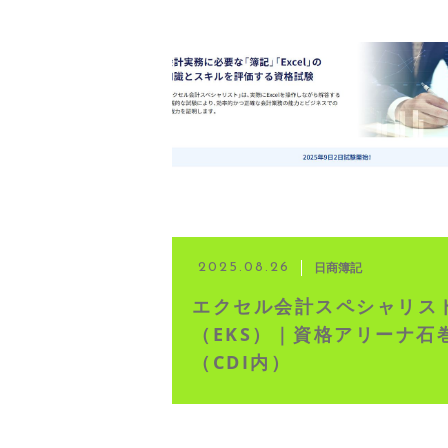
日商簿記
2025.08.26
エクセル会計スペシャリス
（EKS）｜資格アリーナ石
（CDI内）