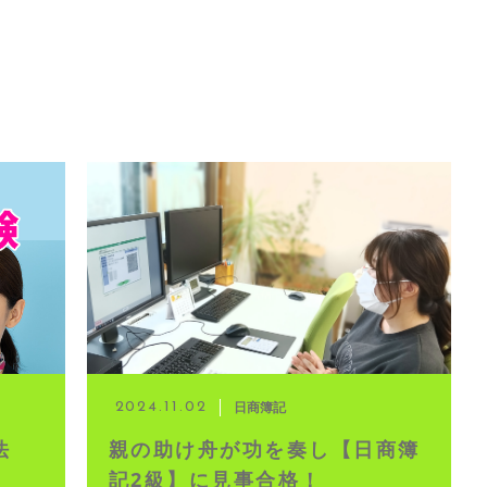
日商簿記
2024.11.02
法
親の助け舟が功を奏し【日商簿
記2級】に見事合格！