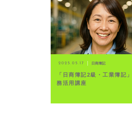
◆ 資格･ネット試験
◆ オンラインによる授業／体験
◇ 書籍出版
◇ Youtubeチャンネル・ラ
日商簿記
2025.05.17
「日商簿記2級・工業簿記
◇ よくある質問
務活用講座
◇ お客様の声
◇ ブログ