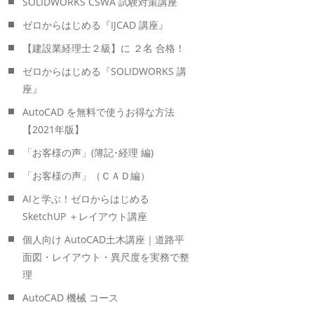
SOLIDWORKS CSWA 試験対策講座
ゼロからはじめる『IJCAD 講座』
【建設業経理士２級】に ２名 合格！
ゼロからはじめる『SOLIDWORKS 講
座』
AutoCAD を無料で使うお得な方法
【2021年版】
「お客様の声」(簿記･経理 編)
「お客様の声」（ＣＡＤ編）
AIと学ぶ！ゼロからはじめる
SketchUP ＋レイアウト講座
個人向け AutoCAD土木講座｜道路平
面図・レイアウト・異尺度を実務で整
理
AutoCAD 機械 コース