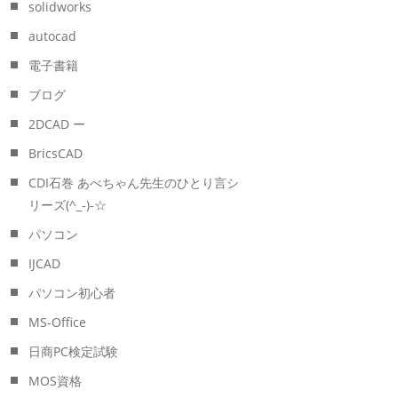
solidworks
autocad
電子書籍
ブログ
2DCAD ー
BricsCAD
CDI石巻 あべちゃん先生のひとり言シ
リーズ(^_-)-☆
パソコン
IJCAD
パソコン初心者
MS-Office
日商PC検定試験
MOS資格