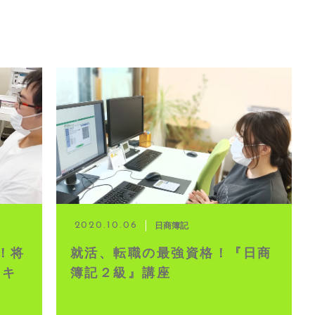
日商簿記
2020.10.06
！将
就活、転職の最強資格！『日商
・キ
簿記２級』講座