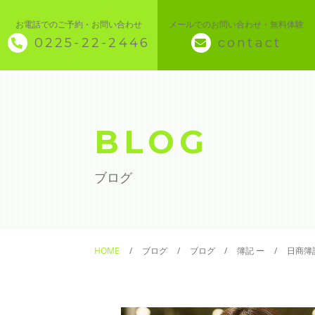
お電話でのご予約・お問い合わせ
メールでのお問い合わせ・無料体験
0225-22-2446
contact
◇ トップページ
◇ 当スクールについて
BLOG
◆ 講座メニュー ◆
ブログ
◆ Microsoft Office・パソコン基本
◆ 簿記・経理
HOME
ブログ
ブログ
簿記 ー
日商簿
◆ CAD・BIM
◆ CAD社員研修