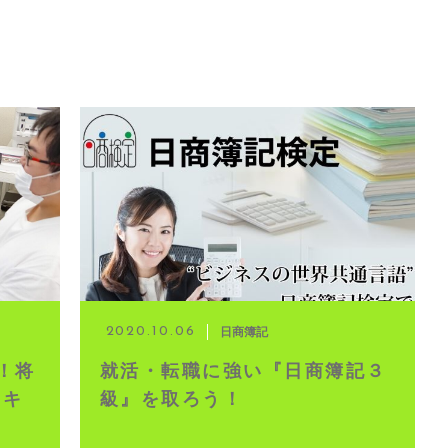
日商簿記
2020.10.06
！将
就活・転職に強い『日商簿記３
・キ
級』を取ろう！