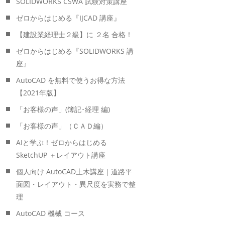
SOLIDWORKS CSWA 試験対策講座
ゼロからはじめる『IJCAD 講座』
【建設業経理士２級】に ２名 合格！
ゼロからはじめる『SOLIDWORKS 講
座』
AutoCAD を無料で使うお得な方法
【2021年版】
「お客様の声」(簿記･経理 編)
「お客様の声」（ＣＡＤ編）
AIと学ぶ！ゼロからはじめる
SketchUP ＋レイアウト講座
個人向け AutoCAD土木講座｜道路平
面図・レイアウト・異尺度を実務で整
理
AutoCAD 機械 コース