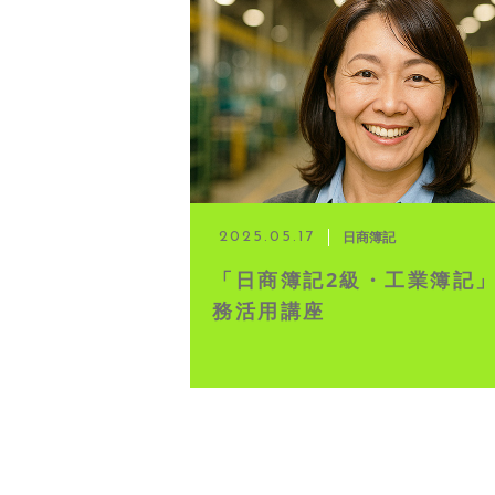
◆ 資格･ネット試験
◆ オンラインによる授業／体験
◇ 書籍出版
◇ Youtubeチャンネル・ラ
日商簿記
2025.05.17
「日商簿記2級・工業簿記
◇ よくある質問
務活用講座
◇ お客様の声
◇ ブログ