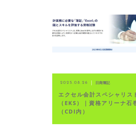
日商簿記
2025.08.26
エクセル会計スペシャリス
（EKS）｜資格アリーナ石
（CDI内）