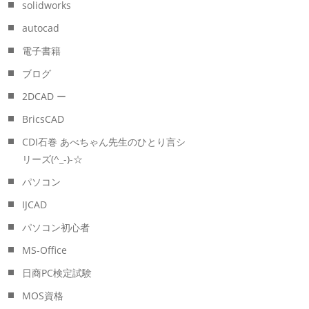
solidworks
autocad
電子書籍
ブログ
2DCAD ー
BricsCAD
CDI石巻 あべちゃん先生のひとり言シ
リーズ(^_-)-☆
パソコン
IJCAD
パソコン初心者
MS-Office
日商PC検定試験
MOS資格