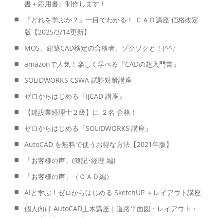
書＋応用書』制作します！
『どれを学ぶか？』一目でわかる！ ＣＡＤ講座 価格改定
版【2025/3/14更新】
MOS、建築CAD検定の合格者、ゾクゾクと！(^^♪
amazonで人気！楽しく学べる『CADの超入門書』
SOLIDWORKS CSWA 試験対策講座
ゼロからはじめる『IJCAD 講座』
【建設業経理士２級】に ２名 合格！
ゼロからはじめる『SOLIDWORKS 講座』
AutoCAD を無料で使うお得な方法【2021年版】
「お客様の声」(簿記･経理 編)
「お客様の声」（ＣＡＤ編）
AIと学ぶ！ゼロからはじめる SketchUP ＋レイアウト講座
個人向け AutoCAD土木講座｜道路平面図・レイアウト・