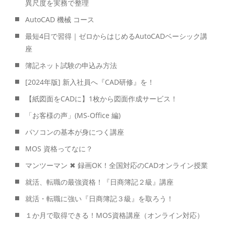
異尺度を実務で整理
AutoCAD 機械 コース
最短4日で習得｜ゼロからはじめるAutoCADベーシック講
座
簿記ネット試験の申込み方法
[2024年版] 新入社員へ『CAD研修』を！
【紙図面をCADに】1枚から図面作成サービス！
「お客様の声」(MS-Office 編)
パソコンの基本が身につく講座
MOS 資格ってなに？
マンツーマン ✖ 録画OK！全国対応のCADオンライン授業
就活、転職の最強資格！『日商簿記２級』講座
就活・転職に強い『日商簿記３級』を取ろう！
１か月で取得できる！MOS資格講座（オンライン対応）