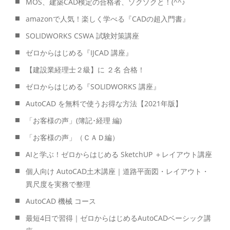
MOS、建築CAD検定の合格者、ゾクゾクと！(^^♪
amazonで人気！楽しく学べる『CADの超入門書』
SOLIDWORKS CSWA 試験対策講座
ゼロからはじめる『IJCAD 講座』
【建設業経理士２級】に ２名 合格！
ゼロからはじめる『SOLIDWORKS 講座』
AutoCAD を無料で使うお得な方法【2021年版】
「お客様の声」(簿記･経理 編)
「お客様の声」（ＣＡＤ編）
AIと学ぶ！ゼロからはじめる SketchUP ＋レイアウト講座
個人向け AutoCAD土木講座｜道路平面図・レイアウト・
異尺度を実務で整理
AutoCAD 機械 コース
最短4日で習得｜ゼロからはじめるAutoCADベーシック講