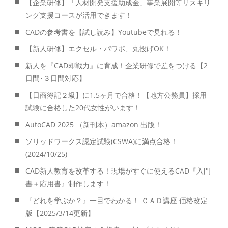
【企業研修】「人材開発支援助成金」事業展開等リスキリ
ング支援コースが活用できます！
CADの参考書を【試し読み】Youtubeで見れる！
【新人研修】エクセル・パワポ、丸投げOK！
新人を『CAD即戦力』に育成！企業研修で差をつける【2
日間･３日間対応】
【日商簿記２級】に1.5ヶ月で合格！【地方公務員】採用
試験に合格した20代女性がいます！
AutoCAD 2025 （新刊本）amazon 出版！
ソリッドワークス認定試験(CSWA)に満点合格！
(2024/10/25)
CAD新人教育を改革する！現場がすぐに使えるCAD『入門
書＋応用書』制作します！
『どれを学ぶか？』一目でわかる！ ＣＡＤ講座 価格改定
版【2025/3/14更新】