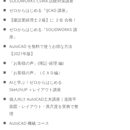
SOLIDWORKS CSWA 試験対策講座
ゼロからはじめる『IJCAD 講座』
【建設業経理士２級】に ２名 合格！
ゼロからはじめる『SOLIDWORKS 講
座』
AutoCAD を無料で使うお得な方法
【2021年版】
「お客様の声」(簿記･経理 編)
「お客様の声」（ＣＡＤ編）
AIと学ぶ！ゼロからはじめる
SketchUP ＋レイアウト講座
個人向け AutoCAD土木講座｜道路平
面図・レイアウト・異尺度を実務で整
理
AutoCAD 機械 コース