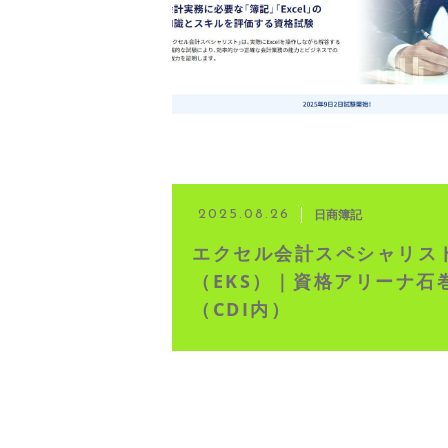
◆ 資格･ネット試験
◆ オンラインによる授業／体験
◇ 書籍出版
◇ Youtubeチャンネル・ラ
日商簿記
2025.08.26
エクセル会計スペシャリス
◇ よくある質問
（EKS）｜資格アリーナ石
（CDI内）
◇ お客様の声
◇ ブログ