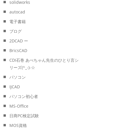
solidworks
autocad
電子書籍
ブログ
2DCAD ー
BricsCAD
CDI石巻 あべちゃん先生のひとり言シ
リーズ(^_-)-☆
パソコン
IJCAD
パソコン初心者
MS-Office
日商PC検定試験
MOS資格