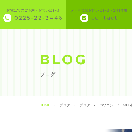
お電話でのご予約・お問い合わせ
メールでのお問い合わせ・無料体験
0225-22-2446
contact
◇ トップページ
◇ 当スクールについて
BLOG
◆ 講座メニュー ◆
ブログ
◆ Microsoft Office・パソコン基本
◆ 簿記・経理
HOME
ブログ
ブログ
パソコン
MOS
◆ CAD・BIM
◆ CAD社員研修