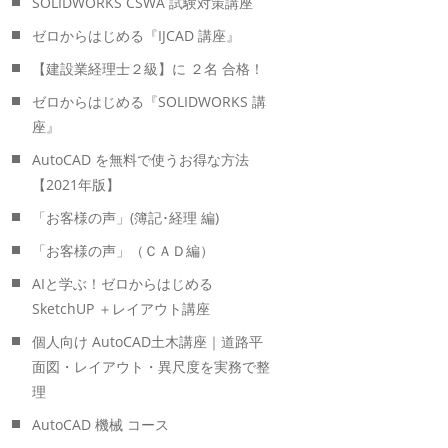
SOLIDWORKS CSWA 試験対策講座
ゼロからはじめる『IJCAD 講座』
【建設業経理士２級】に ２名 合格！
ゼロからはじめる『SOLIDWORKS 講
座』
AutoCAD を無料で使うお得な方法
【2021年版】
「お客様の声」(簿記･経理 編)
「お客様の声」（ＣＡＤ編）
AIと学ぶ！ゼロからはじめる
SketchUP ＋レイアウト講座
個人向け AutoCAD土木講座｜道路平
面図・レイアウト・異尺度を実務で整
理
AutoCAD 機械 コース