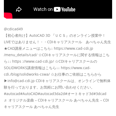
@cdicad49
【初心者向け】AutoCAD 3D 『ＵＣＳ』のオンライン授業中！
LIVEではありません！・・CDIキャリアスクール あべちゃん先生
★CAD講座メニューはこちら↓ https://www.cad-cdi.jp
/menu_details/cad/ ☆CDIキャリアスクールに関する情報はこち
ら↓↓ https ://www.cad-cdi.jp/ ☆CDIキャリアスクールの
SOLIDWORKS講座情報はこちら↓↓ https://www.cad-
cdi./blog/solidworks-cswa/ ☆お仕事のご依頼はこちらから
▶︎info@cad-cdi.jp CDIキャリアスクールは、オンラインで無料体
験を行っております。お気軽にお問い合わせください。
#autocad
#AutoCAD
#autocad3da2d
#オートキャド3d
#3dcad
♬ オリジナル楽曲 – CDIキャリアスクール あべちゃん先生 – CDI
キャリアスクール あべちゃん先生