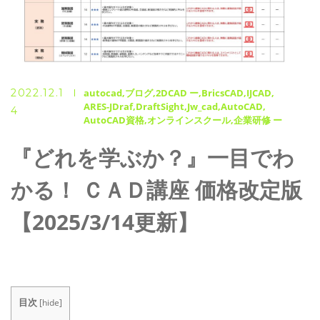
2022.12.1
autocad
ブログ
2DCAD ー
BricsCAD
IJCAD
ARES-JDraf
DraftSight
Jw_cad
AutoCAD
4
AutoCAD資格
オンラインスクール
企業研修 ー
『どれを学ぶか？』一目でわ
かる！ ＣＡＤ講座 価格改定版
【2025/3/14更新】
目次
[
hide
]