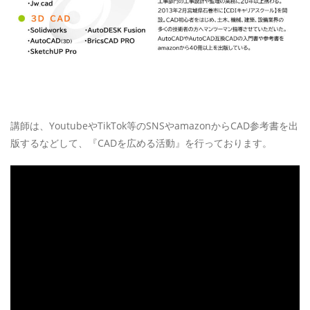
講師は、YoutubeやTikTok等のSNSやamazonからCAD参考書を出
版するなどして、『CADを広める活動』を行っております。