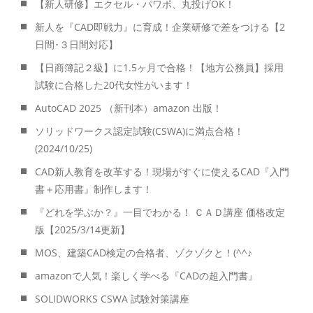
【新人研修】エクセル・パワポ、丸投げOK！
新人を『CAD即戦力』に育成！企業研修で差をつける【2
日間･３日間対応】
【日商簿記２級】に1.5ヶ月で合格！【地方公務員】採用
試験に合格した20代女性がいます！
AutoCAD 2025 （新刊本）amazon 出版！
ソリッドワークス認定試験(CSWA)に満点合格！
(2024/10/25)
CAD新人教育を改革する！現場がすぐに使えるCAD『入門
書＋応用書』制作します！
『どれを学ぶか？』一目でわかる！ ＣＡＤ講座 価格改定
版【2025/3/14更新】
MOS、建築CAD検定の合格者、ゾクゾクと！(^^♪
amazonで人気！楽しく学べる『CADの超入門書』
SOLIDWORKS CSWA 試験対策講座