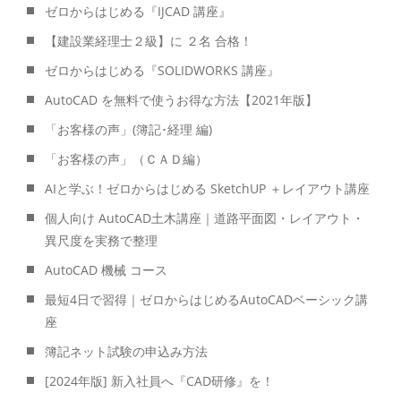
ゼロからはじめる『IJCAD 講座』
【建設業経理士２級】に ２名 合格！
ゼロからはじめる『SOLIDWORKS 講座』
AutoCAD を無料で使うお得な方法【2021年版】
「お客様の声」(簿記･経理 編)
「お客様の声」（ＣＡＤ編）
AIと学ぶ！ゼロからはじめる SketchUP ＋レイアウト講座
個人向け AutoCAD土木講座｜道路平面図・レイアウト・
異尺度を実務で整理
AutoCAD 機械 コース
最短4日で習得｜ゼロからはじめるAutoCADベーシック講
座
簿記ネット試験の申込み方法
[2024年版] 新入社員へ『CAD研修』を！