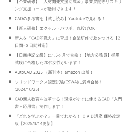
【企業研修】「人材開発支援助成金」事業展開等リスキリ
ング支援コースが活用できます！
CADの参考書を【試し読み】Youtubeで見れる！
【新人研修】エクセル・パワポ、丸投げOK！
新人を『CAD即戦力』に育成！企業研修で差をつける【2
日間･３日間対応】
【日商簿記２級】に1.5ヶ月で合格！【地方公務員】採用
試験に合格した20代女性がいます！
AutoCAD 2025 （新刊本）amazon 出版！
ソリッドワークス認定試験(CSWA)に満点合格！
(2024/10/25)
CAD新人教育を改革する！現場がすぐに使えるCAD『入門
書＋応用書』制作します！
『どれを学ぶか？』一目でわかる！ ＣＡＤ講座 価格改定
版【2025/3/14更新】