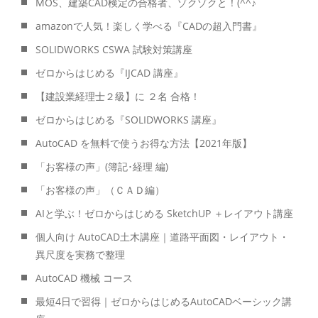
MOS、建築CAD検定の合格者、ゾクゾクと！(^^♪
amazonで人気！楽しく学べる『CADの超入門書』
SOLIDWORKS CSWA 試験対策講座
ゼロからはじめる『IJCAD 講座』
【建設業経理士２級】に ２名 合格！
ゼロからはじめる『SOLIDWORKS 講座』
AutoCAD を無料で使うお得な方法【2021年版】
「お客様の声」(簿記･経理 編)
「お客様の声」（ＣＡＤ編）
AIと学ぶ！ゼロからはじめる SketchUP ＋レイアウト講座
個人向け AutoCAD土木講座｜道路平面図・レイアウト・
異尺度を実務で整理
AutoCAD 機械 コース
最短4日で習得｜ゼロからはじめるAutoCADベーシック講