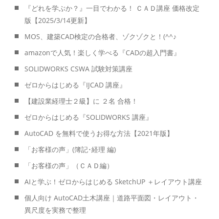
『どれを学ぶか？』一目でわかる！ ＣＡＤ講座 価格改定
版【2025/3/14更新】
MOS、建築CAD検定の合格者、ゾクゾクと！(^^♪
amazonで人気！楽しく学べる『CADの超入門書』
SOLIDWORKS CSWA 試験対策講座
ゼロからはじめる『IJCAD 講座』
【建設業経理士２級】に ２名 合格！
ゼロからはじめる『SOLIDWORKS 講座』
AutoCAD を無料で使うお得な方法【2021年版】
「お客様の声」(簿記･経理 編)
「お客様の声」（ＣＡＤ編）
AIと学ぶ！ゼロからはじめる SketchUP ＋レイアウト講座
個人向け AutoCAD土木講座｜道路平面図・レイアウト・
異尺度を実務で整理