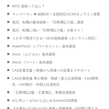
MOS 資格ってなに？
マンツーマン ✖ 録画OK！全国対応のCADオンライン授業
就活、転職の最強資格！『日商簿記２級』講座
就活・転職に強い『日商簿記３級』を取ろう！
１か月で取得できる！MOS資格講座（オンライン対応）
PowerPoint （パワーポイント）基本講座
Excel （エクセル）基本講座
Word （ワード）基本講座
CAD定着支援｜研修から現場への定着までサポート
CAD企業研修 導入事例・実績｜新入社員研修・CAD標準
化・CAD移行・外国人社員対応
「日商簿記2級・工業簿記」実務活用講座
AIと学ぶ！ゼロからはじめるAutoCAD講座
【企業向け】BricsCAD 基礎＋実務講座｜8日間で育てる