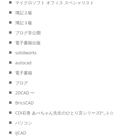
マイクロソフト オフィス スペシャリスト
簿記２級
簿記３級
ブログ非公開
電子書籍出版
solidworks
autocad
電子書籍
ブログ
2DCAD ー
BricsCAD
CDI石巻 あべちゃん先生のひとり言シリーズ(^_-)-☆
パソコン
IJCAD