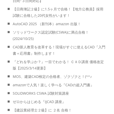
日間･３日間対応】
【日商簿記２級】に1.5ヶ月で合格！【地方公務員】採用
試験に合格した20代女性がいます！
AutoCAD 2025 （新刊本）amazon 出版！
ソリッドワークス認定試験(CSWA)に満点合格！
(2024/10/25)
CAD新人教育を改革する！現場がすぐに使えるCAD『入門
書＋応用書』制作します！
『どれを学ぶか？』一目でわかる！ ＣＡＤ講座 価格改定
版【2025/3/14更新】
MOS、建築CAD検定の合格者、ゾクゾクと！(^^♪
amazonで人気！楽しく学べる『CADの超入門書』
SOLIDWORKS CSWA 試験対策講座
ゼロからはじめる『IJCAD 講座』
【建設業経理士２級】に ２名 合格！