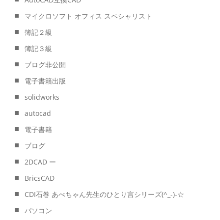
マイクロソフト オフィス スペシャリスト
簿記２級
簿記３級
ブログ非公開
電子書籍出版
solidworks
autocad
電子書籍
ブログ
2DCAD ー
BricsCAD
CDI石巻 あべちゃん先生のひとり言シリーズ(^_-)-☆
パソコン