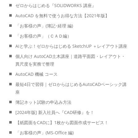
ゼロからはじめる『SOLIDWORKS 講座』
AutoCAD を無料で使うお得な方法【2021年版】
「お客様の声」(簿記･経理 編)
「お客様の声」（ＣＡＤ編）
AIと学ぶ！ゼロからはじめる SketchUP ＋レイアウト講座
個人向け AutoCAD土木講座｜道路平面図・レイアウト・
異尺度を実務で整理
AutoCAD 機械 コース
最短4日で習得｜ゼロからはじめるAutoCADベーシック講
座
簿記ネット試験の申込み方法
[2024年版] 新入社員へ『CAD研修』を！
【紙図面をCADに】1枚から図面作成サービス！
「お客様の声」(MS-Office 編)