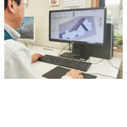
[addtoany]