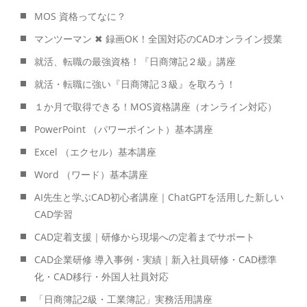
MOS 資格ってなに？
マンツーマン ✖ 録画OK！全国対応のCADオンライン授業
就活、転職の最強資格！『日商簿記２級』講座
就活・転職に強い『日商簿記３級』を取ろう！
１か月で取得できる！MOS資格講座（オンライン対応）
PowerPoint （パワーポイント）基本講座
Excel （エクセル）基本講座
Word （ワード）基本講座
AI先生と学ぶCAD初心者講座｜ChatGPTを活用した新しい
CAD学習
CAD定着支援｜研修から現場への定着までサポート
CAD企業研修 導入事例・実績｜新入社員研修・CAD標準
化・CAD移行・外国人社員対応
「日商簿記2級・工業簿記」実務活用講座