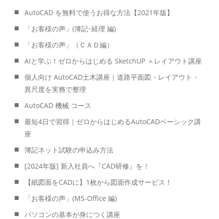
AutoCAD を無料で使うお得な方法【2021年版】
「お客様の声」(簿記･経理 編)
「お客様の声」（ＣＡＤ編）
AIと学ぶ！ゼロからはじめる SketchUP ＋レイアウト講座
個人向け AutoCAD土木講座｜道路平面図・レイアウト・
異尺度を実務で整理
AutoCAD 機械 コース
最短4日で習得｜ゼロからはじめるAutoCADベーシック講
座
簿記ネット試験の申込み方法
[2024年版] 新入社員へ『CAD研修』を！
【紙図面をCADに】1枚から図面作成サービス！
「お客様の声」(MS-Office 編)
パソコンの基本が身につく講座