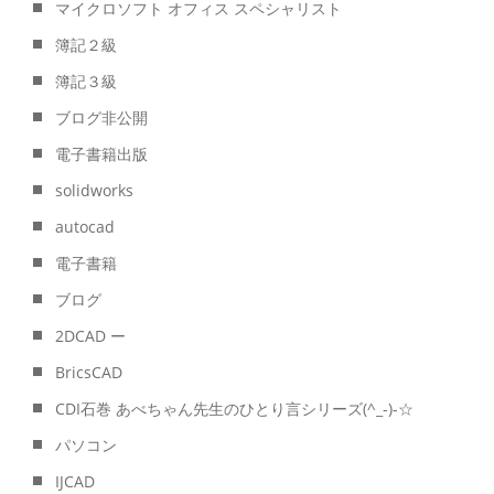
マイクロソフト オフィス スペシャリスト
簿記２級
簿記３級
ブログ非公開
電子書籍出版
solidworks
autocad
電子書籍
ブログ
2DCAD ー
BricsCAD
CDI石巻 あべちゃん先生のひとり言シリーズ(^_-)-☆
パソコン
IJCAD