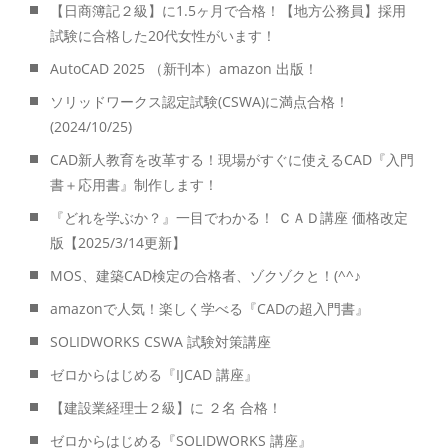
【日商簿記２級】に1.5ヶ月で合格！【地方公務員】採用
試験に合格した20代女性がいます！
AutoCAD 2025 （新刊本）amazon 出版！
ソリッドワークス認定試験(CSWA)に満点合格！
(2024/10/25)
CAD新人教育を改革する！現場がすぐに使えるCAD『入門
書＋応用書』制作します！
『どれを学ぶか？』一目でわかる！ ＣＡＤ講座 価格改定
版【2025/3/14更新】
MOS、建築CAD検定の合格者、ゾクゾクと！(^^♪
amazonで人気！楽しく学べる『CADの超入門書』
SOLIDWORKS CSWA 試験対策講座
ゼロからはじめる『IJCAD 講座』
【建設業経理士２級】に ２名 合格！
ゼロからはじめる『SOLIDWORKS 講座』